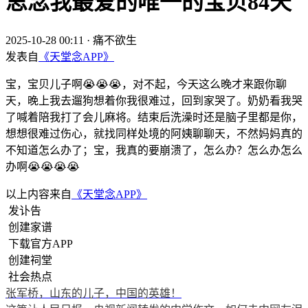
思念我最爱的唯一的宝贝84天
2025-10-28 00:11
·
痛不欲生
发表自
《天堂念APP》
宝，宝贝儿子啊😭😭😭，对不起，今天这么晚才来跟你聊
天，晚上我去遛狗想着你我很难过，回到家哭了。奶奶看我哭
了喊着陪我打了会儿麻将。结束后洗澡时还是脑子里都是你，
想想很难过伤心，就找同样处境的阿姨聊聊天，不然妈妈真的
不知道怎么办了；宝，我真的要崩溃了，怎么办？怎么办怎么
办啊😭😭😭😭
以上内容来自
《天堂念APP》
发讣告
创建家谱
下载官方APP
创建祠堂
社会热点
张军桥，山东的儿子，中国的英雄！