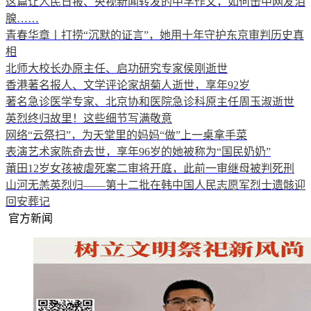
这篇让人民日报、央视新闻转发的中学作文，如何击中网友泪
腺……
青春华章丨打捞“沉默的证言”，她用十年守护东京审判历史真
相
北师大校长办原主任、启功研究专家侯刚逝世
香港著名报人、文学评论家胡菊人逝世，享年92岁
著名急诊医学专家、北京协和医院急诊科原主任周玉淑逝世
英烈终归故里！这些细节写满敬意
网络“云祭扫”，为天堂里的妈妈“做”上一桌拿手菜
表演艺术家陈奇去世，享年96岁的她被称为“国民奶奶”
莆田12岁女孩被虐死案二审将开庭，此前一审继母被判死刑
山河无恙英烈归——第十二批在韩中国人民志愿军烈士遗骸迎
回安葬记
官方新闻