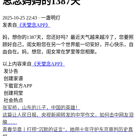
思念妈妈的1387天
2025-10-25 22:43
·
一盏明灯
发表自
《天堂念APP》
妈，想你的1387天，您还好吗？最近天气越来越冷了，您要照
顾好自己，闺女盼您在另一个世界能一切安好，开心快乐，自
由自在。妈，想您，闺女常在梦里等您相聚。
以上内容来自
《天堂念APP》
发讣告
创建家谱
下载官方APP
创建祠堂
社会热点
张军桥，山东的儿子，中国的英雄！
这篇让人民日报、央视新闻转发的中学作文，如何击中网友泪
腺……
青春华章丨打捞“沉默的证言”，她用十年守护东京审判历史真