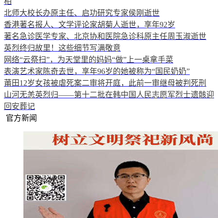
相
北师大校长办原主任、启功研究专家侯刚逝世
香港著名报人、文学评论家胡菊人逝世，享年92岁
著名急诊医学专家、北京协和医院急诊科原主任周玉淑逝世
英烈终归故里！这些细节写满敬意
网络“云祭扫”，为天堂里的妈妈“做”上一桌拿手菜
表演艺术家陈奇去世，享年96岁的她被称为“国民奶奶”
莆田12岁女孩被虐死案二审将开庭，此前一审继母被判死刑
山河无恙英烈归——第十二批在韩中国人民志愿军烈士遗骸迎
回安葬记
官方新闻