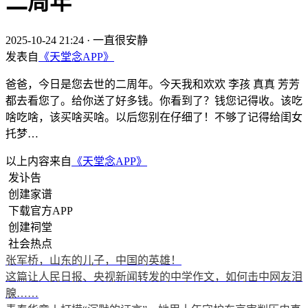
二周年
2025-10-24 21:24
·
一直很安静
发表自
《天堂念APP》
爸爸，今日是您去世的二周年。今天我和欢欢 李孩 真真 芳芳
都去看您了。给你送了好多钱。你看到了？钱您记得收。该吃
啥吃啥，该买啥买啥。以后您别在仔细了！不够了记得给闺女
托梦…
以上内容来自
《天堂念APP》
发讣告
创建家谱
下载官方APP
创建祠堂
社会热点
张军桥，山东的儿子，中国的英雄！
这篇让人民日报、央视新闻转发的中学作文，如何击中网友泪
腺……