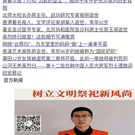
青春华章丨打捞“沉默的证言”，她用十年守护东京审判历史真
相
北师大校长办原主任、启功研究专家侯刚逝世
香港著名报人、文学评论家胡菊人逝世，享年92岁
著名急诊医学专家、北京协和医院急诊科原主任周玉淑逝世
英烈终归故里！这些细节写满敬意
网络“云祭扫”，为天堂里的妈妈“做”上一桌拿手菜
表演艺术家陈奇去世，享年96岁的她被称为“国民奶奶”
莆田12岁女孩被虐死案二审将开庭，此前一审继母被判死刑
山河无恙英烈归——第十二批在韩中国人民志愿军烈士遗骸迎
回安葬记
官方新闻