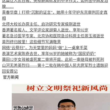
这篇让人民日报、央视新闻转发的中学作文，如何击中网友泪
腺……
青春华章丨打捞“沉默的证言”，她用十年守护东京审判历史真
相
北师大校长办原主任、启功研究专家侯刚逝世
香港著名报人、文学评论家胡菊人逝世，享年92岁
著名急诊医学专家、北京协和医院急诊科原主任周玉淑逝世
英烈终归故里！这些细节写满敬意
网络“云祭扫”，为天堂里的妈妈“做”上一桌拿手菜
表演艺术家陈奇去世，享年96岁的她被称为“国民奶奶”
莆田12岁女孩被虐死案二审将开庭，此前一审继母被判死刑
山河无恙英烈归——第十二批在韩中国人民志愿军烈士遗骸迎
回安葬记
官方新闻