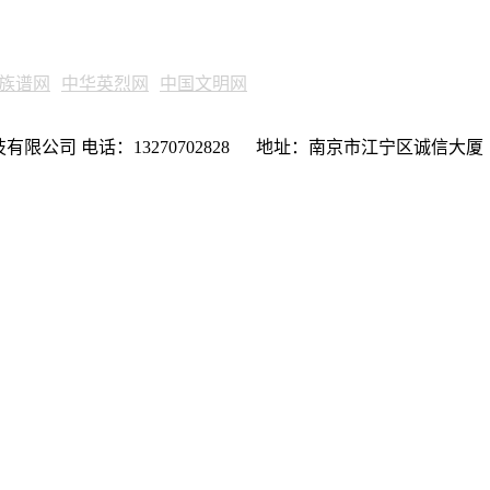
族谱网
中华英烈网
中国文明网
限公司 电话：13270702828 地址：南京市江宁区诚信大厦