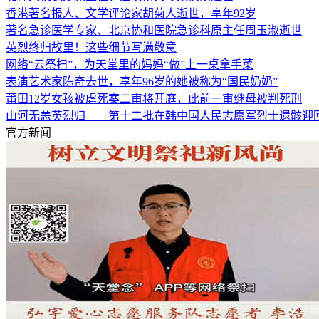
香港著名报人、文学评论家胡菊人逝世，享年92岁
著名急诊医学专家、北京协和医院急诊科原主任周玉淑逝世
英烈终归故里！这些细节写满敬意
网络“云祭扫”，为天堂里的妈妈“做”上一桌拿手菜
表演艺术家陈奇去世，享年96岁的她被称为“国民奶奶”
莆田12岁女孩被虐死案二审将开庭，此前一审继母被判死刑
山河无恙英烈归——第十二批在韩中国人民志愿军烈士遗骸迎
官方新闻