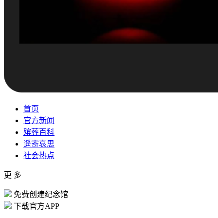
首页
官方新闻
殡葬百科
遥寄哀思
社会热点
更 多
免费创建纪念馆
下载官方APP