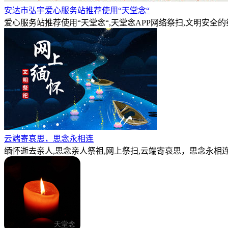
安达市弘宇爱心服务站推荐使用“天堂念“
爱心服务站推荐使用“天堂念“,天堂念APP网络祭扫,文明安全
云端寄哀思，思念永相连
缅怀逝去亲人,思念亲人祭祖,网上祭扫,云端寄哀思，思念永相连