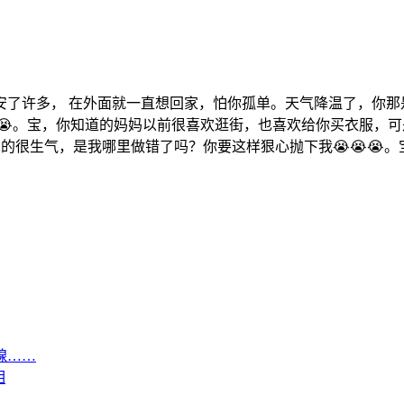
安了许多， 在外面就一直想回家，怕你孤单。天气降温了，你那
😭。宝，你知道的妈妈以前很喜欢逛街，也喜欢给你买衣服，
的很生气，是我哪里做错了吗？你要这样狠心抛下我😭😭😭。宝，
腺……
相