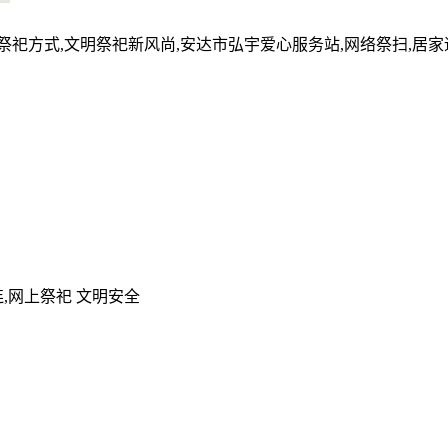
的祭祀方式,文明祭祀新风尚,安达市弘宇爱心服务站,网络祭扫,居
,网上祭祀 文明安全