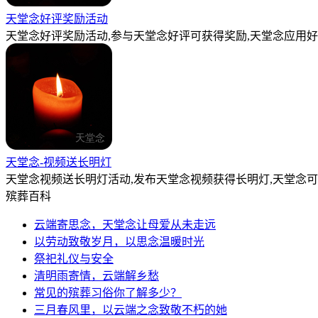
天堂念好评奖励活动
天堂念好评奖励活动,参与天堂念好评可获得奖励,天堂念应用好
天堂念-视频送长明灯
天堂念视频送长明灯活动,发布天堂念视频获得长明灯,天堂念
殡葬百科
云端寄思念，天堂念让母爱从未走远
以劳动致敬岁月，以思念温暖时光
祭祀礼仪与安全
清明雨寄情，云端解乡愁
常见的殡葬习俗你了解多少？
三月春风里，以云端之念致敬不朽的她