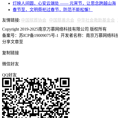
灯映人间圆，心安云端处 —— 元宵节，让思念跨越山海
春节至，文明祭祀过春节，防范不能松懈！
友情链接:
中国殡葬协会
中国慈善总会
中华社会救助基金会
Copyright 2019-2025南京万慕网络科技有限公司 版权所有
备案号：苏ICP备19009075号-1
开发者名称：南京万慕网络科技有
分享文章至
复制链接
微信好友
QQ好友