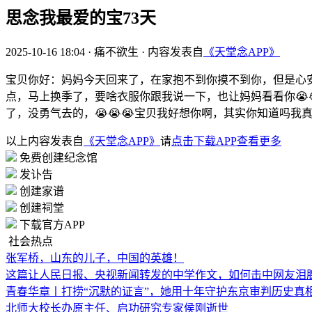
思念我最爱的宝73天
2025-10-16 18:04
·
痛不欲生
·
内容发表自
《天堂念APP》
宝贝你好：妈妈今天回来了，在家抱不到你摸不到你，但是心
点，马上换季了，要啥衣服你跟我说一下，也让妈妈看看你😭
了，没勇气去的，😭😭😭宝贝我好想你啊，其实你知道吗我真
以上内容发表自
《天堂念APP》
请
点击下载APP查看更多
免费创建纪念馆
发讣告
创建家谱
创建祠堂
下载官方APP
社会热点
张军桥，山东的儿子，中国的英雄！
这篇让人民日报、央视新闻转发的中学作文，如何击中网友泪
青春华章丨打捞“沉默的证言”，她用十年守护东京审判历史真
北师大校长办原主任、启功研究专家侯刚逝世