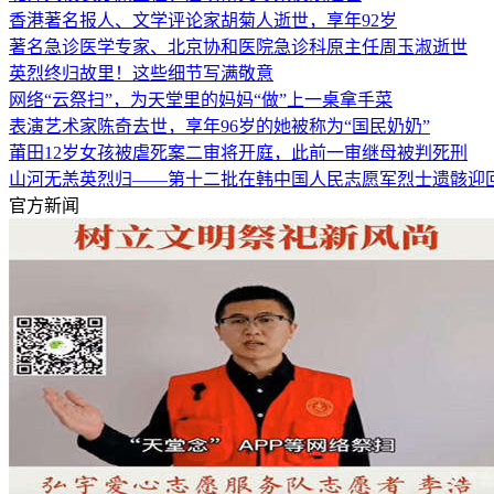
香港著名报人、文学评论家胡菊人逝世，享年92岁
著名急诊医学专家、北京协和医院急诊科原主任周玉淑逝世
英烈终归故里！这些细节写满敬意
网络“云祭扫”，为天堂里的妈妈“做”上一桌拿手菜
表演艺术家陈奇去世，享年96岁的她被称为“国民奶奶”
莆田12岁女孩被虐死案二审将开庭，此前一审继母被判死刑
山河无恙英烈归——第十二批在韩中国人民志愿军烈士遗骸迎
官方新闻