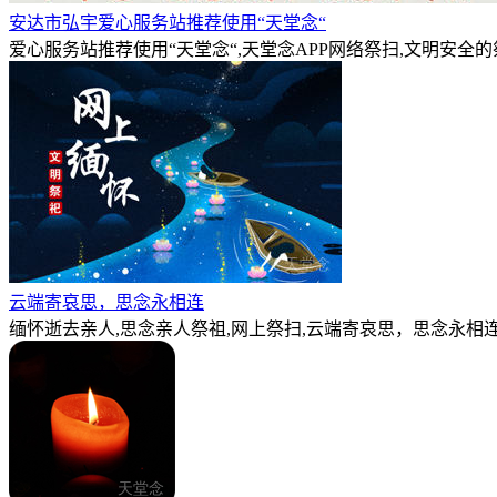
安达市弘宇爱心服务站推荐使用“天堂念“
爱心服务站推荐使用“天堂念“,天堂念APP网络祭扫,文明安全
云端寄哀思，思念永相连
缅怀逝去亲人,思念亲人祭祖,网上祭扫,云端寄哀思，思念永相连