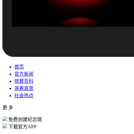
首页
官方新闻
殡葬百科
遥寄哀思
社会热点
更 多
免费创建纪念馆
下载官方APP