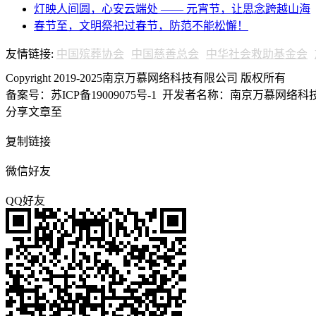
灯映人间圆，心安云端处 —— 元宵节，让思念跨越山海
春节至，文明祭祀过春节，防范不能松懈！
友情链接:
中国殡葬协会
中国慈善总会
中华社会救助基金会
Copyright 2019-2025南京万慕网络科技有限公司 版权所有
备案号：苏ICP备19009075号-1
开发者名称：南京万慕网络科技有
分享文章至
复制链接
微信好友
QQ好友