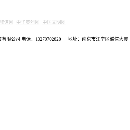
族谱网
中华英烈网
中国文明网
限公司 电话：13270702828 地址：南京市江宁区诚信大厦