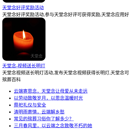
天堂念好评奖励活动
天堂念好评奖励活动,参与天堂念好评可获得奖励,天堂念应用好
天堂念-视频送长明灯
天堂念视频送长明灯活动,发布天堂念视频获得长明灯,天堂念
殡葬百科
云端寄思念，天堂念让母爱从未走远
以劳动致敬岁月，以思念温暖时光
祭祀礼仪与安全
清明雨寄情，云端解乡愁
常见的殡葬习俗你了解多少？
三月春风里，以云端之念致敬不朽的她