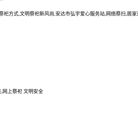
的祭祀方式,文明祭祀新风尚,安达市弘宇爱心服务站,网络祭扫,居
,网上祭祀 文明安全