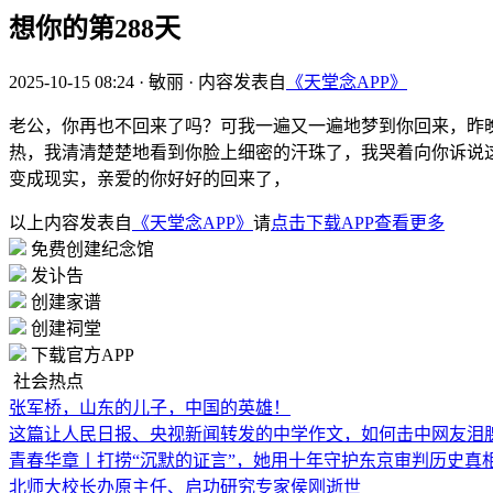
想你的第288天
2025-10-15 08:24
·
敏丽
·
内容发表自
《天堂念APP》
老公，你再也不回来了吗？可我一遍又一遍地梦到你回来，昨
热，我清清楚楚地看到你脸上细密的汗珠了，我哭着向你诉说
变成现实，亲爱的你好好的回来了，
以上内容发表自
《天堂念APP》
请
点击下载APP查看更多
免费创建纪念馆
发讣告
创建家谱
创建祠堂
下载官方APP
社会热点
张军桥，山东的儿子，中国的英雄！
这篇让人民日报、央视新闻转发的中学作文，如何击中网友泪
青春华章丨打捞“沉默的证言”，她用十年守护东京审判历史真
北师大校长办原主任、启功研究专家侯刚逝世