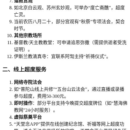
道教宫观
如北京白云观、苏州玄妙观，可举办“度亡斋醮”，超度
亡灵。
当前农历八月二十，部分宫观有“秋祭”专项法会，契合
时节。
其他宗教场所
基督教/天主教教堂：可申请追思弥撒（需提供逝者受洗
证明）。
伊斯兰教清真寺：宜联系阿訇主持“祈祷仪式”。
二、线上超度服务
网络寺院法会
如“普陀山线上共修”“五台山云法会”，通过直播或录播
参与超度，费用50-300元。
即时操作
：部分平台支持今晚提交超度牌位（如“慧海佛
教网”24小时服务）。
虚拟祭奠平台
“天堂念APP”提供在线创建纪念馆、祈福等网上超度功