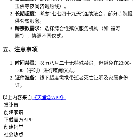
玉佛寺夜间咨询热线）。
长期超度
：考虑“七七四十九天”连续法会，部分寺院提
供套餐服务。
跨宗教需求
：选择综合性殡仪服务机构（如“福寿
园”），协调不同仪式。
五、注意事项
时间禁忌
：农历八月二十无特殊禁忌，但避免在23:00-
1:00（子时）进行喧闹仪式。
证件准备
：线下超度需携带逝者死亡证明及家属身份
证。
以上内容来自
《天堂念APP》
发讣告
创建家谱
下载官方APP
创建祠堂
社会热点