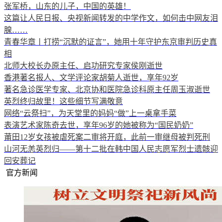
张军桥，山东的儿子，中国的英雄！
这篇让人民日报、央视新闻转发的中学作文，如何击中网友泪
腺……
青春华章丨打捞“沉默的证言”，她用十年守护东京审判历史真
相
北师大校长办原主任、启功研究专家侯刚逝世
香港著名报人、文学评论家胡菊人逝世，享年92岁
著名急诊医学专家、北京协和医院急诊科原主任周玉淑逝世
英烈终归故里！这些细节写满敬意
网络“云祭扫”，为天堂里的妈妈“做”上一桌拿手菜
表演艺术家陈奇去世，享年96岁的她被称为“国民奶奶”
莆田12岁女孩被虐死案二审将开庭，此前一审继母被判死刑
山河无恙英烈归——第十二批在韩中国人民志愿军烈士遗骸迎
回安葬记
官方新闻