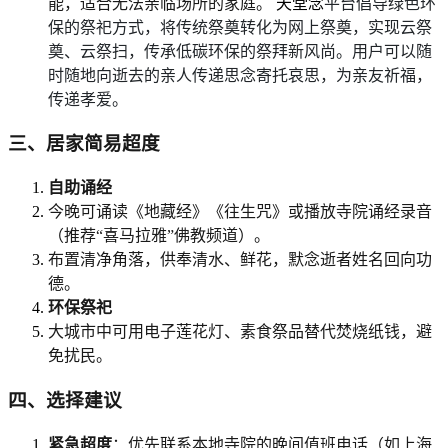
能，适合无法亲临场所的家庭。
天堂念
平台倡导绿色环
保的祭祀方式，将传统祭奠转化为网上祭奠，实现云祭
奠、云祭扫，传承低碳环保的祭拜新风尚。用户可以随
时随地向逝去的亲人传递思念寄托哀思，为亲友祈福，
传递孝爱。
三、居家简易超度
自助诵经
今晚可诵读《地藏经》《往生咒》或播放寺院诵经录音
（推荐“喜马拉雅”佛教频道）。
布置清净角落，供奉清水、鲜花，默念逝者姓名回向功
德。
环保祭祀
大城市中可用电子莲花灯、素食祭品替代焚烧纸钱，避
免扰民。
四、选择建议
紧急超度
：优先联系本地寺院的晚间值班电话（如上海