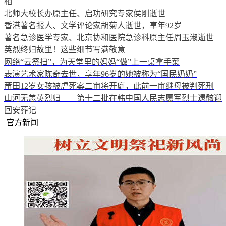
相
北师大校长办原主任、启功研究专家侯刚逝世
香港著名报人、文学评论家胡菊人逝世，享年92岁
著名急诊医学专家、北京协和医院急诊科原主任周玉淑逝世
英烈终归故里！这些细节写满敬意
网络“云祭扫”，为天堂里的妈妈“做”上一桌拿手菜
表演艺术家陈奇去世，享年96岁的她被称为“国民奶奶”
莆田12岁女孩被虐死案二审将开庭，此前一审继母被判死刑
山河无恙英烈归——第十二批在韩中国人民志愿军烈士遗骸迎
回安葬记
官方新闻