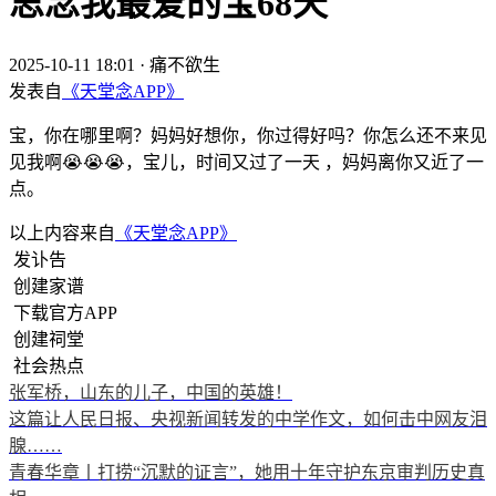
思念我最爱的宝68天
2025-10-11 18:01
·
痛不欲生
发表自
《天堂念APP》
宝，你在哪里啊？妈妈好想你，你过得好吗？你怎么还不来见
见我啊😭😭😭，宝儿，时间又过了一天 ，妈妈离你又近了一
点。
以上内容来自
《天堂念APP》
发讣告
创建家谱
下载官方APP
创建祠堂
社会热点
张军桥，山东的儿子，中国的英雄！
这篇让人民日报、央视新闻转发的中学作文，如何击中网友泪
腺……
青春华章丨打捞“沉默的证言”，她用十年守护东京审判历史真