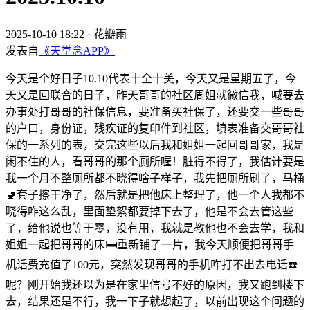
2025-10-10 18:22
·
花瓣雨
发表自
《天堂念APP》
今天是个好日子10.10代表十全十美，今天又是星期五了，今
天又是回联合的日子，昨天哥哥的社区周姐就微信我，喊要去
办事处打哥哥的社保信息，要准备买社保了，还要交一些哥哥
的户口，身份证，残疾证的复印件到社区，填表准备交哥哥社
保的一系列的表，交完这些以后我和姐姐一起回哥哥家，我是
闲不住的人，看哥哥的那个厕所喔！脏得不得了，我估计要是
我一个月不整厕所都不晓得啥子样子，我先把厕所刷了，马桶
🚽套子擦干净了，然后就是把他床上整理了，他一个人我都不
晓得咋这么乱，里面垫絮都要掉下去了，他是不会去管这些
了，给他说也等于零，没有用，我就是教他也不会去学，我和
姐姐一起把哥哥的床🛏️重新铺了一片，我今天顺便把哥哥手
机话费充值了100元，突然发现哥哥的手机咋打不出去电话☎️
呢？刚开始我还以为是在家里信号不好的原因，我又跑到楼下
去，结果还是不行，我一下子就想起了，以前出现这个问题的