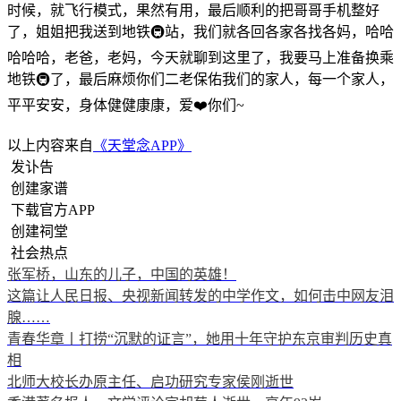
时候，就飞行模式，果然有用，最后顺利的把哥哥手机整好
了，姐姐把我送到地铁🚇站，我们就各回各家各找各妈，哈哈
哈哈哈，老爸，老妈，今天就聊到这里了，我要马上准备换乘
地铁🚇了，最后麻烦你们二老保佑我们的家人，每一个家人，
平平安安，身体健健康康，爱❤️你们~
以上内容来自
《天堂念APP》
发讣告
创建家谱
下载官方APP
创建祠堂
社会热点
张军桥，山东的儿子，中国的英雄！
这篇让人民日报、央视新闻转发的中学作文，如何击中网友泪
腺……
青春华章丨打捞“沉默的证言”，她用十年守护东京审判历史真
相
北师大校长办原主任、启功研究专家侯刚逝世