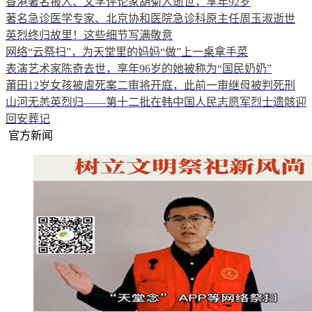
香港著名报人、文学评论家胡菊人逝世，享年92岁
著名急诊医学专家、北京协和医院急诊科原主任周玉淑逝世
英烈终归故里！这些细节写满敬意
网络“云祭扫”，为天堂里的妈妈“做”上一桌拿手菜
表演艺术家陈奇去世，享年96岁的她被称为“国民奶奶”
莆田12岁女孩被虐死案二审将开庭，此前一审继母被判死刑
山河无恙英烈归——第十二批在韩中国人民志愿军烈士遗骸迎
回安葬记
官方新闻