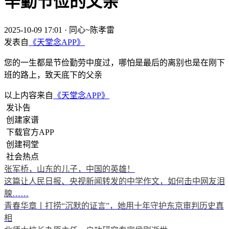
辛勤节俭的父亲
2025-10-09 17:01
·
同心~陈孝雷
发表自
《天堂念APP》
您的一生都是节俭勤劳中度过，哪怕是最后的离别也是在刚下
班的路上，致天底下的父亲
以上内容来自
《天堂念APP》
发讣告
创建家谱
下载官方APP
创建祠堂
社会热点
张军桥，山东的儿子，中国的英雄！
这篇让人民日报、央视新闻转发的中学作文，如何击中网友泪
腺……
青春华章丨打捞“沉默的证言”，她用十年守护东京审判历史真
相