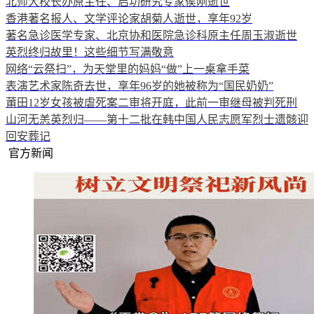
北师大校长办原主任、启功研究专家侯刚逝世
香港著名报人、文学评论家胡菊人逝世，享年92岁
著名急诊医学专家、北京协和医院急诊科原主任周玉淑逝世
英烈终归故里！这些细节写满敬意
网络“云祭扫”，为天堂里的妈妈“做”上一桌拿手菜
表演艺术家陈奇去世，享年96岁的她被称为“国民奶奶”
莆田12岁女孩被虐死案二审将开庭，此前一审继母被判死刑
山河无恙英烈归——第十二批在韩中国人民志愿军烈士遗骸迎
回安葬记
官方新闻