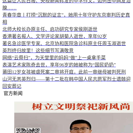
这篇让人民日报、央视新闻转发的中学作文，如何击中网友泪
腺……
青春华章丨打捞“沉默的证言”，她用十年守护东京审判历史真
相
北师大校长办原主任、启功研究专家侯刚逝世
香港著名报人、文学评论家胡菊人逝世，享年92岁
著名急诊医学专家、北京协和医院急诊科原主任周玉淑逝世
英烈终归故里！这些细节写满敬意
网络“云祭扫”，为天堂里的妈妈“做”上一桌拿手菜
表演艺术家陈奇去世，享年96岁的她被称为“国民奶奶”
莆田12岁女孩被虐死案二审将开庭，此前一审继母被判死刑
山河无恙英烈归——第十二批在韩中国人民志愿军烈士遗骸迎
回安葬记
官方新闻