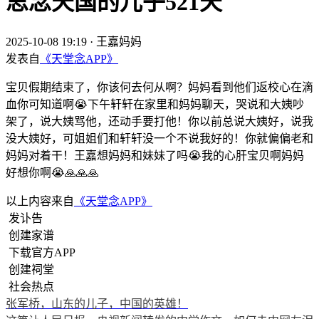
思念天国的儿子521天
2025-10-08 19:19
·
王嘉妈妈
发表自
《天堂念APP》
宝贝假期结束了，你该何去何从啊？妈妈看到他们返校心在滴
血你可知道啊😭下午轩轩在家里和妈妈聊天，哭说和大姨吵
架了，说大姨骂他，还动手要打他！你以前总说大姨好，说我
没大姨好，可姐姐们和轩轩没一个不说我好的！你就偏偏老和
妈妈对着干！王嘉想妈妈和妹妹了吗😭我的心肝宝贝啊妈妈
好想你啊😭🙏🙏🙏
以上内容来自
《天堂念APP》
发讣告
创建家谱
下载官方APP
创建祠堂
社会热点
张军桥，山东的儿子，中国的英雄！