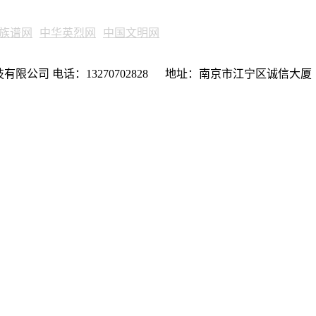
族谱网
中华英烈网
中国文明网
限公司 电话：13270702828 地址：南京市江宁区诚信大厦