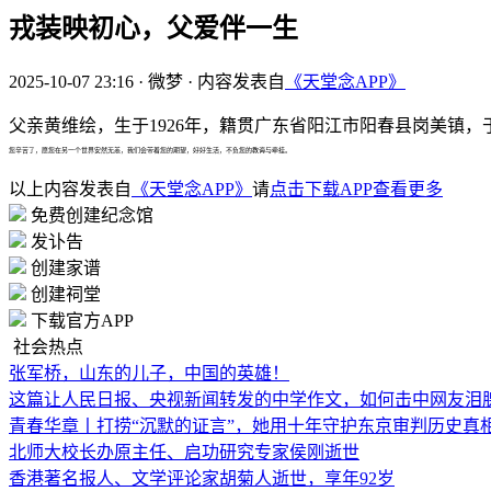
戎装映初心，父爱伴一生
2025-10-07 23:16
·
微梦
·
内容发表自
《天堂念APP》
父亲黄维绘，生于1926年，籍贯广东省阳江市阳春县岗美镇，
您辛苦了，愿您在另一个世界安然无恙，我们会带着您的期望，好好生活，不负您的教诲与牵挂。
以上内容发表自
《天堂念APP》
请
点击下载APP查看更多
免费创建纪念馆
发讣告
创建家谱
创建祠堂
下载官方APP
社会热点
张军桥，山东的儿子，中国的英雄！
这篇让人民日报、央视新闻转发的中学作文，如何击中网友泪
青春华章丨打捞“沉默的证言”，她用十年守护东京审判历史真
北师大校长办原主任、启功研究专家侯刚逝世
香港著名报人、文学评论家胡菊人逝世，享年92岁