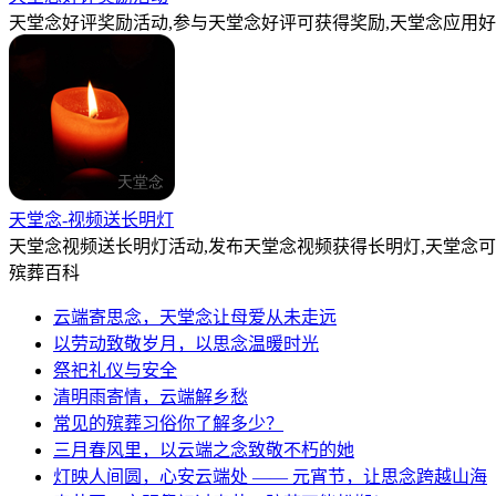
天堂念好评奖励活动,参与天堂念好评可获得奖励,天堂念应用好
天堂念-视频送长明灯
天堂念视频送长明灯活动,发布天堂念视频获得长明灯,天堂念
殡葬百科
云端寄思念，天堂念让母爱从未走远
以劳动致敬岁月，以思念温暖时光
祭祀礼仪与安全
清明雨寄情，云端解乡愁
常见的殡葬习俗你了解多少？
三月春风里，以云端之念致敬不朽的她
灯映人间圆，心安云端处 —— 元宵节，让思念跨越山海