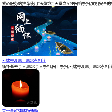
爱心服务站推荐使用“天堂念“,天堂念APP网络祭扫,文明安全
云端寄哀思，思念永相连
缅怀逝去亲人,思念亲人祭祖,网上祭扫,云端寄哀思，思念永相连
天堂念好评奖励活动