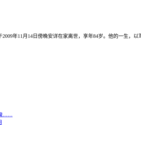
于2009年11月14日傍晚安详在家离世，享年84岁。他的一生
腺……
相