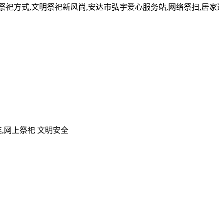
的祭祀方式,文明祭祀新风尚,安达市弘宇爱心服务站,网络祭扫,居
,网上祭祀 文明安全