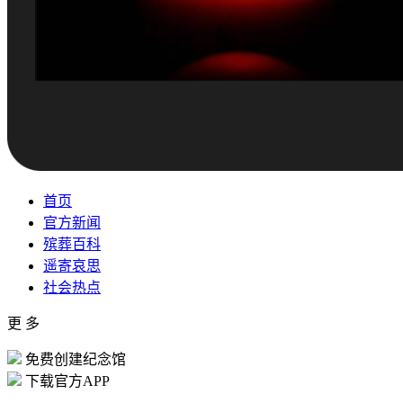
首页
官方新闻
殡葬百科
遥寄哀思
社会热点
更 多
免费创建纪念馆
下载官方APP