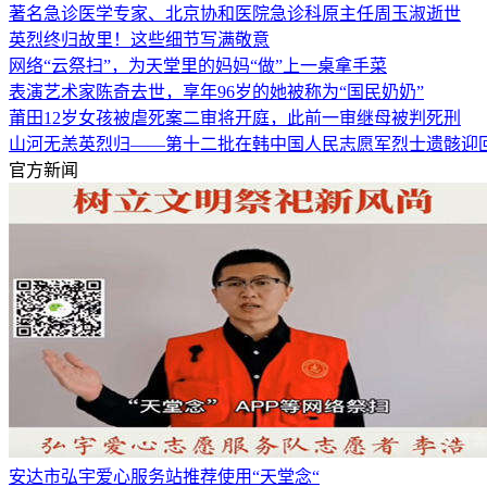
著名急诊医学专家、北京协和医院急诊科原主任周玉淑逝世
英烈终归故里！这些细节写满敬意
网络“云祭扫”，为天堂里的妈妈“做”上一桌拿手菜
表演艺术家陈奇去世，享年96岁的她被称为“国民奶奶”
莆田12岁女孩被虐死案二审将开庭，此前一审继母被判死刑
山河无恙英烈归——第十二批在韩中国人民志愿军烈士遗骸迎
官方新闻
安达市弘宇爱心服务站推荐使用“天堂念“