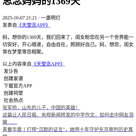
思念妈妈的1369天
2025-10-07 21:21
·
一盏明灯
发表自
《天堂念APP》
妈，想你的1369天，我们回来了，闺女盼您在另一个世界能一
切安好，开心顺遂，自由自在，照顾好自己。妈，想您，闺女
常在梦里等您相聚。
以上内容来自
《天堂念APP》
发讣告
创建家谱
下载官方APP
创建祠堂
社会热点
张军桥，山东的儿子，中国的英雄！
这篇让人民日报、央视新闻转发的中学作文，如何击中网友泪
腺……
青春华章丨打捞“沉默的证言”，她用十年守护东京审判历史真