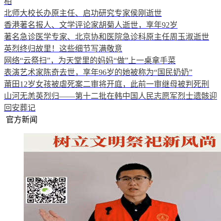
相
北师大校长办原主任、启功研究专家侯刚逝世
香港著名报人、文学评论家胡菊人逝世，享年92岁
著名急诊医学专家、北京协和医院急诊科原主任周玉淑逝世
英烈终归故里！这些细节写满敬意
网络“云祭扫”，为天堂里的妈妈“做”上一桌拿手菜
表演艺术家陈奇去世，享年96岁的她被称为“国民奶奶”
莆田12岁女孩被虐死案二审将开庭，此前一审继母被判死刑
山河无恙英烈归——第十二批在韩中国人民志愿军烈士遗骸迎
回安葬记
官方新闻