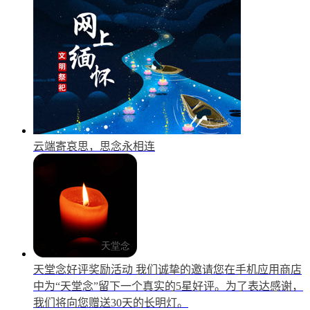
云端寄哀思，思念永相连
天堂念好评奖励活动
我们诚挚的邀请您在手机应用商店
中为“天堂念”留下一个真实的5星好评。为了表达感谢，
我们将向您赠送30天的长明灯。