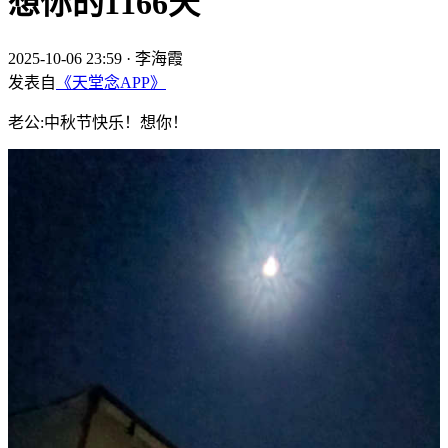
想你的1166天
2025-10-06 23:59
·
李海霞
发表自
《天堂念APP》
老公:中秋节快乐！想你！