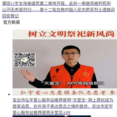
莆田12岁女孩被虐死案二审将开庭，此前一审继母被判死刑
山河无恙英烈归——第十二批在韩中国人民志愿军烈士遗骸迎
回安葬记
官方新闻
安达市弘宇爱心服务站推荐使用“天堂念“
网上祭祀成为
居家追思、在外游子表达思念之情的首选，安达市宏宇
爱心服务站推荐使用天堂念APP