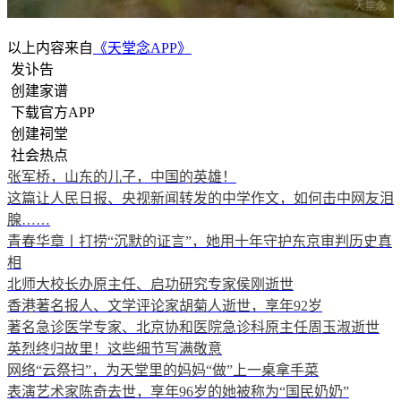
以上内容来自
《天堂念APP》
发讣告
创建家谱
下载官方APP
创建祠堂
社会热点
张军桥，山东的儿子，中国的英雄！
这篇让人民日报、央视新闻转发的中学作文，如何击中网友泪
腺……
青春华章丨打捞“沉默的证言”，她用十年守护东京审判历史真
相
北师大校长办原主任、启功研究专家侯刚逝世
香港著名报人、文学评论家胡菊人逝世，享年92岁
著名急诊医学专家、北京协和医院急诊科原主任周玉淑逝世
英烈终归故里！这些细节写满敬意
网络“云祭扫”，为天堂里的妈妈“做”上一桌拿手菜
表演艺术家陈奇去世，享年96岁的她被称为“国民奶奶”