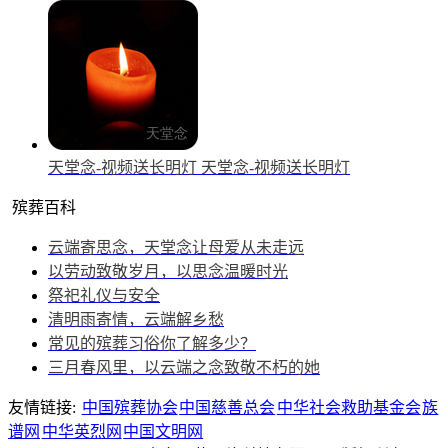
天堂念-视频送长明灯
天堂念-视频送长明灯
殡葬百科
云端寄思念，天堂念让母爱从未走远
以劳动致敬岁月，以思念温暖时光
祭祀礼仪与安全
清明雨寄情，云端解乡愁
常见的殡葬习俗你了解多少？
三月春风里，以云端之念致敬不朽的她
友情链接:
中国殡葬协会
中国慈善总会
中华社会救助基金会
族
谱网
中华英烈网
中国文明网