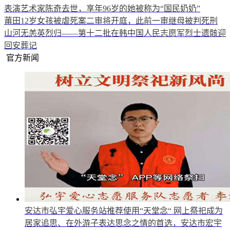
表演艺术家陈奇去世，享年96岁的她被称为“国民奶奶”
莆田12岁女孩被虐死案二审将开庭，此前一审继母被判死刑
山河无恙英烈归——第十二批在韩中国人民志愿军烈士遗骸迎
回安葬记
官方新闻
安达市弘宇爱心服务站推荐使用“天堂念“
网上祭祀成为
居家追思、在外游子表达思念之情的首选，安达市宏宇