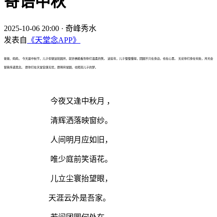
寄语中秋
2025-10-06 20:00
·
奇峰秀水
发表自
《天堂念APP》
爸爸、妈妈， 今天是中秋节，儿子仰望这轮圆月，就仿佛能看到你们温柔的笑。 这些年，儿子慢慢懂得，团圆不只在身边，也在心里。 无论你们身在何处，月光会
替我传递思念。 愿你们在天堂安康无忧，愿明月常圆，也照亮儿子的梦。
今夜又逢中秋月 ，
清辉洒落映窗纱。
人间明月应如旧，
唯少庭前笑语花。
儿立尘寰抬望眼，
天涯云外是吾家。