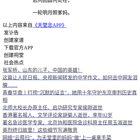
若问团圆何处在，
一轮明月照爹妈。
以上内容来自
《天堂念APP》
发讣告
创建家谱
下载官方APP
创建祠堂
社会热点
张军桥，山东的儿子，中国的英雄！
这篇让人民日报、央视新闻转发的中学作文，如何击中网友泪
腺……
青春华章丨打捞“沉默的证言”，她用十年守护东京审判历史真
相
北师大校长办原主任、启功研究专家侯刚逝世
香港著名报人、文学评论家胡菊人逝世，享年92岁
著名急诊医学专家、北京协和医院急诊科原主任周玉淑逝世
英烈终归故里！这些细节写满敬意
网络“云祭扫”，为天堂里的妈妈“做”上一桌拿手菜