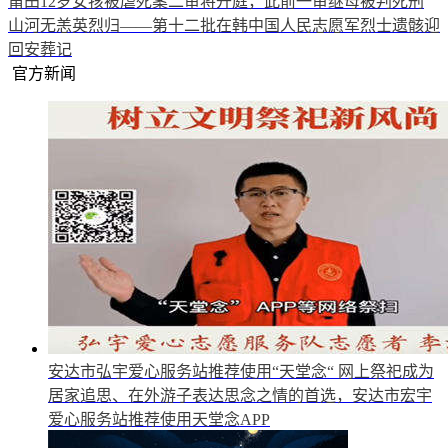
莆田12岁女孩被虐死案二审将开庭，此前一审继母被判死刑
山河无恙英烈归——第十二批在韩中国人民志愿军烈士遗骸迎
回安葬记
官方新闻
安达市弘宇爱心服务站推荐使用“天堂念“
网上祭祀成为
居家追思、在外游子表达思念之情的首选，安达市宏宇
爱心服务站推荐使用天堂念APP