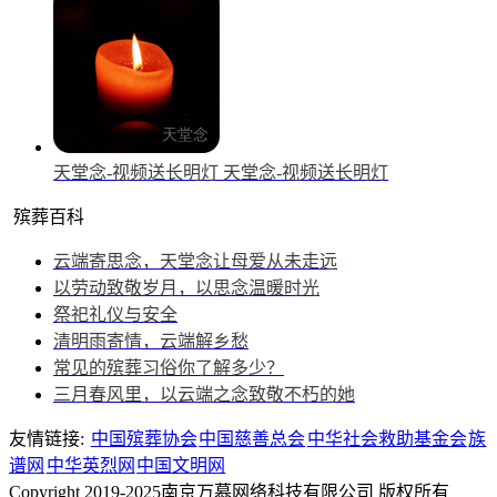
天堂念-视频送长明灯
天堂念-视频送长明灯
殡葬百科
云端寄思念，天堂念让母爱从未走远
以劳动致敬岁月，以思念温暖时光
祭祀礼仪与安全
清明雨寄情，云端解乡愁
常见的殡葬习俗你了解多少？
三月春风里，以云端之念致敬不朽的她
友情链接:
中国殡葬协会
中国慈善总会
中华社会救助基金会
族
谱网
中华英烈网
中国文明网
Copyright 2019-2025南京万慕网络科技有限公司 版权所有