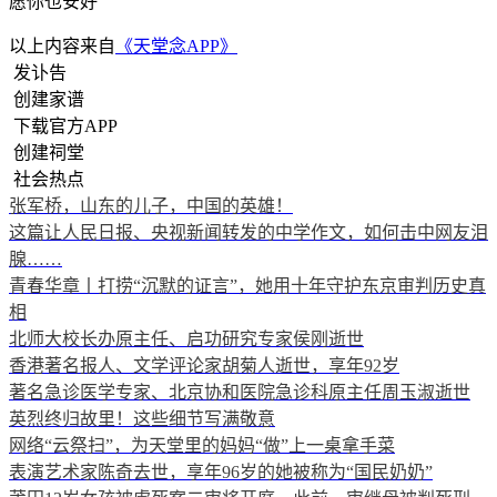
愿你也安好
以上内容来自
《天堂念APP》
发讣告
创建家谱
下载官方APP
创建祠堂
社会热点
张军桥，山东的儿子，中国的英雄！
这篇让人民日报、央视新闻转发的中学作文，如何击中网友泪
腺……
青春华章丨打捞“沉默的证言”，她用十年守护东京审判历史真
相
北师大校长办原主任、启功研究专家侯刚逝世
香港著名报人、文学评论家胡菊人逝世，享年92岁
著名急诊医学专家、北京协和医院急诊科原主任周玉淑逝世
英烈终归故里！这些细节写满敬意
网络“云祭扫”，为天堂里的妈妈“做”上一桌拿手菜
表演艺术家陈奇去世，享年96岁的她被称为“国民奶奶”