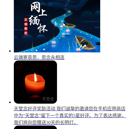
云端寄哀思，思念永相连
天堂念好评奖励活动
我们诚挚的邀请您在手机应用商店
中为“天堂念”留下一个真实的5星好评。为了表达感谢，
我们将向您赠送30天的长明灯。