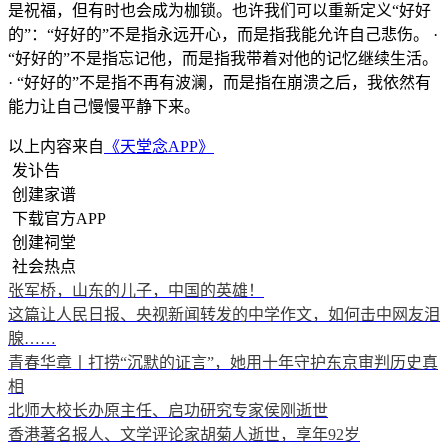
是祝福，但有时也会成为枷锁。也许我们可以重新定义“好好
的”：“好好的”不是指永远开心，而是指我能允许自己悲伤。 ·
“好好的”不是指忘记他，而是指我带着对他的记忆继续生活。
· “好好的”不是指不再有波澜，而是指在崩溃之后，我依然有
能力让自己慢慢平静下来。
以上内容来自
《天堂念APP》
发讣告
创建家谱
下载官方APP
创建祠堂
社会热点
张军桥，山东的儿子，中国的英雄！
这篇让人民日报、央视新闻转发的中学作文，如何击中网友泪
腺……
青春华章丨打捞“沉默的证言”，她用十年守护东京审判历史真
相
北师大校长办原主任、启功研究专家侯刚逝世
香港著名报人、文学评论家胡菊人逝世，享年92岁