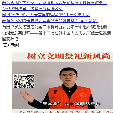
著名急诊医学专家、北京协和医院急诊科原主任周玉淑逝世
英烈终归故里！这些细节写满敬意
网络“云祭扫”，为天堂里的妈妈“做”上一桌拿手菜
表演艺术家陈奇去世，享年96岁的她被称为“国民奶奶”
莆田12岁女孩被虐死案二审将开庭，此前一审继母被判死刑
山河无恙英烈归——第十二批在韩中国人民志愿军烈士遗骸迎
回安葬记
官方新闻