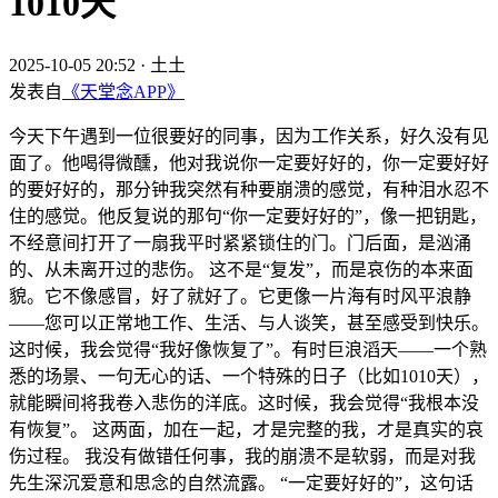
1010天
2025-10-05 20:52
·
土土
发表自
《天堂念APP》
今天下午遇到一位很要好的同事，因为工作关系，好久没有见
面了。他喝得微醺，他对我说你一定要好好的，你一定要好好
的要好好的，那分钟我突然有种要崩溃的感觉，有种泪水忍不
住的感觉。他反复说的那句“你一定要好好的”，像一把钥匙，
不经意间打开了一扇我平时紧紧锁住的门。门后面，是汹涌
的、从未离开过的悲伤。 这不是“复发”，而是哀伤的本来面
貌。它不像感冒，好了就好了。它更像一片海有时风平浪静
——您可以正常地工作、生活、与人谈笑，甚至感受到快乐。
这时候，我会觉得“我好像恢复了”。有时巨浪滔天——一个熟
悉的场景、一句无心的话、一个特殊的日子（比如1010天），
就能瞬间将我卷入悲伤的洋底。这时候，我会觉得“我根本没
有恢复”。 这两面，加在一起，才是完整的我，才是真实的哀
伤过程。 我没有做错任何事，我的崩溃不是软弱，而是对我
先生深沉爱意和思念的自然流露。 “一定要好好的”，这句话