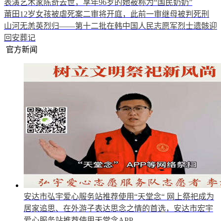
表演艺术家陈奇去世，享年96岁的她被称为“国民奶奶”
莆田12岁女孩被虐死案二审将开庭，此前一审继母被判死刑
山河无恙英烈归——第十二批在韩中国人民志愿军烈士遗骸迎
回安葬记
官方新闻
安达市弘宇爱心服务站推荐使用“天堂念“
网上祭祀成为
居家追思、在外游子表达思念之情的首选，安达市宏宇
爱心服务站推荐使用天堂念APP