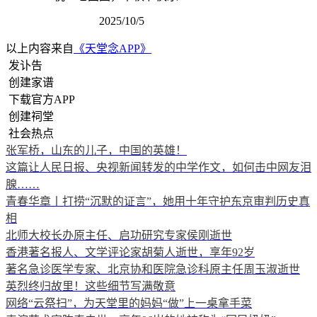
2025/10/5
以上内容来自
《天堂念APP》
发讣告
创建家谱
下载官方APP
创建祠堂
社会热点
张军桥，山东的儿子，中国的英雄！
这篇让人民日报、央视新闻转发的中学作文，如何击中网友泪
腺……
青春华章丨打捞“沉默的证言”，她用十年守护东京审判历史真
相
北师大校长办原主任、启功研究专家侯刚逝世
香港著名报人、文学评论家胡菊人逝世，享年92岁
著名急诊医学专家、北京协和医院急诊科原主任周玉淑逝世
英烈终归故里！这些细节写满敬意
网络“云祭扫”，为天堂里的妈妈“做”上一桌拿手菜