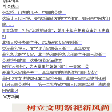
创建祠堂
社会热点
张军桥，山东的儿子，中国的英雄！
这篇让人民日报、央视新闻转发的中学作文，如何击中网友泪
腺……
青春华章丨打捞“沉默的证言”，她用十年守护东京审判历史真
相
北师大校长办原主任、启功研究专家侯刚逝世
香港著名报人、文学评论家胡菊人逝世，享年92岁
著名急诊医学专家、北京协和医院急诊科原主任周玉淑逝世
英烈终归故里！这些细节写满敬意
网络“云祭扫”，为天堂里的妈妈“做”上一桌拿手菜
表演艺术家陈奇去世，享年96岁的她被称为“国民奶奶”
莆田12岁女孩被虐死案二审将开庭，此前一审继母被判死刑
山河无恙英烈归——第十二批在韩中国人民志愿军烈士遗骸迎
回安葬记
官方新闻