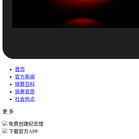
首页
官方新闻
殡葬百科
遥寄哀思
社会热点
更 多
免费创建纪念馆
下载官方APP