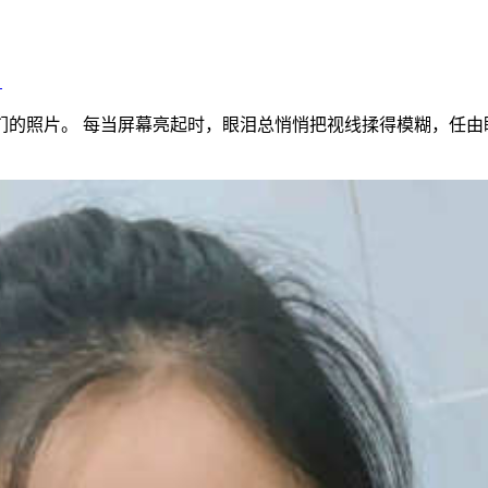
》
们的照片。 每当屏幕亮起时，眼泪总悄悄把视线揉得模糊，任由