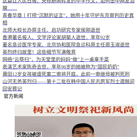
这篇让人民日报、央视新闻转发的中学作文，如何击中网友泪
腺……
青春华章丨打捞“沉默的证言”，她用十年守护东京审判历史真
相
北师大校长办原主任、启功研究专家侯刚逝世
香港著名报人、文学评论家胡菊人逝世，享年92岁
著名急诊医学专家、北京协和医院急诊科原主任周玉淑逝世
英烈终归故里！这些细节写满敬意
网络“云祭扫”，为天堂里的妈妈“做”上一桌拿手菜
表演艺术家陈奇去世，享年96岁的她被称为“国民奶奶”
莆田12岁女孩被虐死案二审将开庭，此前一审继母被判死刑
山河无恙英烈归——第十二批在韩中国人民志愿军烈士遗骸迎
回安葬记
官方新闻