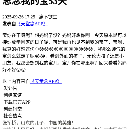
思念我的宝53天
2025-09-26 17:25
·
痛不欲生
发表自
《天堂念APP》
宝你在干嘛呢？想妈妈了没？妈妈好想你啊！今天原本是可以
接你放学回家的日子呢，可是我再也见不到我的宝了，宝啊，
我真的好难过伤心😢😢😢😢😢😢😢😢😢😢😢，我那么帅气的
宝怎么就走了呢😭😭，看到外面的孩子，无论大孩子还是小
朋友，我都会想到我的宝儿，宝儿你在哪里啊？回来看看妈妈
好不好😕😕
以上内容来自
《天堂念APP》
发讣告
创建家谱
下载官方APP
创建祠堂
社会热点
张军桥，山东的儿子，中国的英雄！