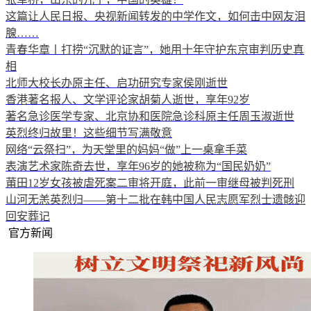
这篇让人民日报、央视新闻转发的中学作文，如何击中网友泪
腺……
青春华章丨打捞“沉默的证言”，她用十年守护东京审判历史真
相
北师大校长办原主任、启功研究专家侯刚逝世
香港著名报人、文学评论家胡菊人逝世，享年92岁
著名急诊医学专家、北京协和医院急诊科原主任周玉淑逝世
英烈终归故里！这些细节写满敬意
网络“云祭扫”，为天堂里的妈妈“做”上一桌拿手菜
表演艺术家陈奇去世，享年96岁的她被称为“国民奶奶”
莆田12岁女孩被虐死案二审将开庭，此前一审继母被判死刑
山河无恙英烈归——第十二批在韩中国人民志愿军烈士遗骸迎
回安葬记
官方新闻