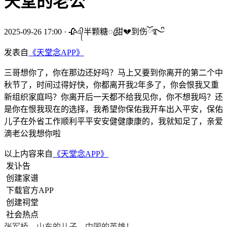
天堂的老公
2025-09-26 17:00
·
🥀এ᭄半颗糖ꦿ甜💔到伤ོ࿐ᩚ
发表自
《天堂念APP》
三哥想你了，你在那边还好吗？马上又要到你离开的第二个中
秋节了，时间过得好快，你都离开我2年多了，你会恨我又重
新组织家庭吗？你离开后一天都不给我见你，你不想我吗？还
是你在恨我现在的选择，我希望你保佑我开车出入平安，保佑
儿子在外省工作顺利平平安安健健康康的，我就知足了，亲爱
滴老公我想你啦
以上内容来自
《天堂念APP》
发讣告
创建家谱
下载官方APP
创建祠堂
社会热点
张军桥，山东的儿子，中国的英雄！