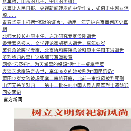
张军桥，山东的儿子，中国的英雄！
这篇让人民日报、央视新闻转发的中学作文，如何击中网友泪
腺……
青春华章丨打捞“沉默的证言”，她用十年守护东京审判历史真
相
北师大校长办原主任、启功研究专家侯刚逝世
香港著名报人、文学评论家胡菊人逝世，享年92岁
著名急诊医学专家、北京协和医院急诊科原主任周玉淑逝世
英烈终归故里！这些细节写满敬意
网络“云祭扫”，为天堂里的妈妈“做”上一桌拿手菜
表演艺术家陈奇去世，享年96岁的她被称为“国民奶奶”
莆田12岁女孩被虐死案二审将开庭，此前一审继母被判死刑
山河无恙英烈归——第十二批在韩中国人民志愿军烈士遗骸迎
回安葬记
官方新闻