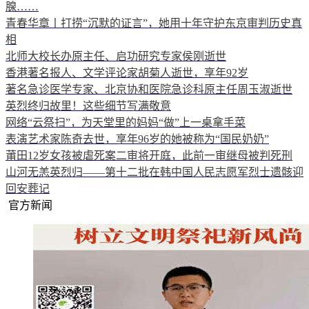
腺……
青春华章丨打捞“沉默的证言”，她用十年守护东京审判历史真
相
北师大校长办原主任、启功研究专家侯刚逝世
香港著名报人、文学评论家胡菊人逝世，享年92岁
著名急诊医学专家、北京协和医院急诊科原主任周玉淑逝世
英烈终归故里！这些细节写满敬意
网络“云祭扫”，为天堂里的妈妈“做”上一桌拿手菜
表演艺术家陈奇去世，享年96岁的她被称为“国民奶奶”
莆田12岁女孩被虐死案二审将开庭，此前一审继母被判死刑
山河无恙英烈归——第十二批在韩中国人民志愿军烈士遗骸迎
回安葬记
官方新闻