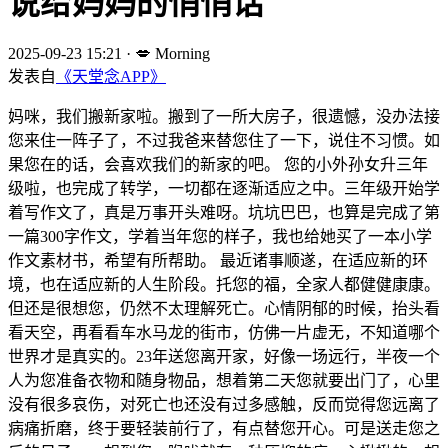
说给妈妈的悄悄话
2025-09-23 15:21
·
💋 Morning
发表自
《天堂念APP》
妈咪，我们搬新家啦。搬到了一所大房子，很遗憾，没办法接
您来住一阵子了，不过我爸来替您住了一下，说住不习惯。如
果您在的话，会喜欢我们的新家的吧。 您的小外孙女升三年
级啦，也完成了转学，一切都在逐渐适应之中。三年级开始学
着写作文了，真是万事开头难呀。坑坑巴巴，也算是完成了第
一篇300字作文，学着当年您的样子，我也给她买了一本小学
作文素材书，希望有所帮助。 最近诸事顺遂，在适应新的环
境，也在适应新的人生阶段。托您的福，全家人都健健康康。
但还是很想您，仍然不太理解死亡。心情阴郁的时候，抬头看
看天空，再看看车水马龙的街市，仿佛一片虚无，不知道哪个
世界才是真实的。23年送您离开家，好像一场远行，半夜一个
人为您准备衣物和随身物品，想着第二天您就要出门了，心里
没有很多哀伤，对死亡也还没有过多感触，反而觉得您远离了
病痛折磨，终于要轻装前行了，有点替您开心。可是送走您之