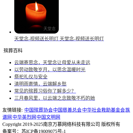
天堂念-视频送长明灯
天堂念-视频送长明灯
殡葬百科
云端寄思念，天堂念让母爱从未走远
以劳动致敬岁月，以思念温暖时光
祭祀礼仪与安全
清明雨寄情，云端解乡愁
常见的殡葬习俗你了解多少？
三月春风里，以云端之念致敬不朽的她
友情链接:
中国殡葬协会
中国慈善总会
中华社会救助基金会
族
谱网
中华英烈网
中国文明网
Copyright 2019-2025南京万慕网络科技有限公司 版权所有
备案号：苏ICP备19009075号-1