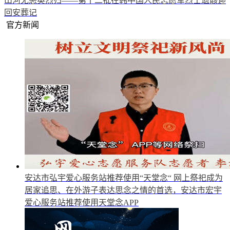
山河无恙英烈归——第十二批在韩中国人民志愿军烈士遗骸迎
回安葬记
官方新闻
安达市弘宇爱心服务站推荐使用“天堂念“
网上祭祀成为
居家追思、在外游子表达思念之情的首选，安达市宏宇
爱心服务站推荐使用天堂念APP