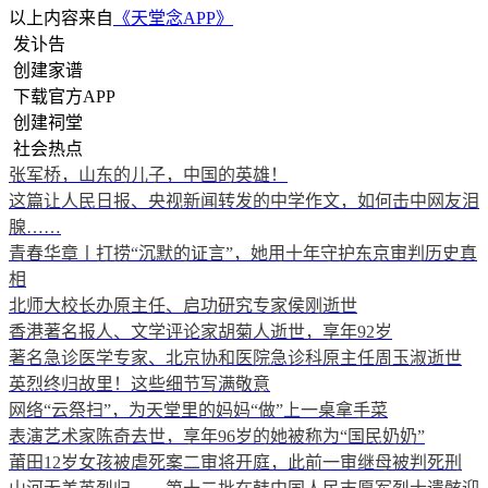
以上内容来自
《天堂念APP》
发讣告
创建家谱
下载官方APP
创建祠堂
社会热点
张军桥，山东的儿子，中国的英雄！
这篇让人民日报、央视新闻转发的中学作文，如何击中网友泪
腺……
青春华章丨打捞“沉默的证言”，她用十年守护东京审判历史真
相
北师大校长办原主任、启功研究专家侯刚逝世
香港著名报人、文学评论家胡菊人逝世，享年92岁
著名急诊医学专家、北京协和医院急诊科原主任周玉淑逝世
英烈终归故里！这些细节写满敬意
网络“云祭扫”，为天堂里的妈妈“做”上一桌拿手菜
表演艺术家陈奇去世，享年96岁的她被称为“国民奶奶”
莆田12岁女孩被虐死案二审将开庭，此前一审继母被判死刑