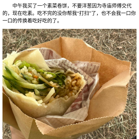
中午我买了一个素菜卷饼，不要洋葱因为寺庙师傅交代
的，现在吃素。吃不完的没你帮我“打扫”了，也不会我一口你
一口的传换着吃好吃的了。