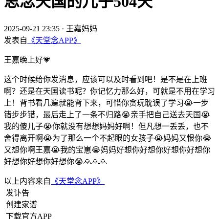
思念天国的儿子504天
2025-09-21 23:35
·
王嘉妈妈
发表自
《天堂念APP》
王嘉晚上好💗
这个时候给你发消息，应该可以及时看到吧！是不是在上班
啊？还是在天国读书呢？你记忆力那么好，可就是不用在学习
上！背书看几遍就能背下来，可惜你贪玩耽误了学习😭一步
错步步错，最后走上了一条不归路😭亲手把自己送去天国😭
我的傻儿子😭你就没有想想妈妈好啊！但凡想一丢丢，也不
舍得离开啊😭为了那么一个不起眼的女孩子😭妈妈又恨你😭
又想你啊王嘉😭我的宝崽😭妈妈好想你好想你好想你好想你
好想你好想你好想你😭🙏🙏🙏
以上内容来自
《天堂念APP》
发讣告
创建家谱
下载官方APP