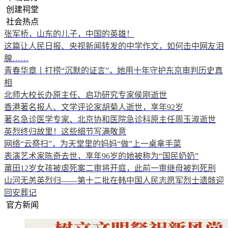
创建祠堂
社会热点
张军桥，山东的儿子，中国的英雄！
这篇让人民日报、央视新闻转发的中学作文，如何击中网友泪
腺……
青春华章丨打捞“沉默的证言”，她用十年守护东京审判历史真
相
北师大校长办原主任、启功研究专家侯刚逝世
香港著名报人、文学评论家胡菊人逝世，享年92岁
著名急诊医学专家、北京协和医院急诊科原主任周玉淑逝世
英烈终归故里！这些细节写满敬意
网络“云祭扫”，为天堂里的妈妈“做”上一桌拿手菜
表演艺术家陈奇去世，享年96岁的她被称为“国民奶奶”
莆田12岁女孩被虐死案二审将开庭，此前一审继母被判死刑
山河无恙英烈归——第十二批在韩中国人民志愿军烈士遗骸迎
回安葬记
官方新闻