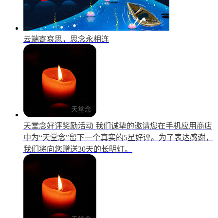
云端寄哀思，思念永相连
天堂念好评奖励活动
我们诚挚的邀请您在手机应用商店
中为“天堂念”留下一个真实的5星好评。为了表达感谢，
我们将向您赠送30天的长明灯。