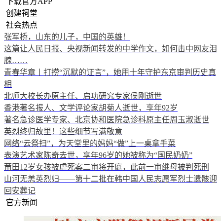
下载官方APP
创建祠堂
社会热点
张军桥，山东的儿子，中国的英雄！
这篇让人民日报、央视新闻转发的中学作文，如何击中网友泪
腺……
青春华章丨打捞“沉默的证言”，她用十年守护东京审判历史真
相
北师大校长办原主任、启功研究专家侯刚逝世
香港著名报人、文学评论家胡菊人逝世，享年92岁
著名急诊医学专家、北京协和医院急诊科原主任周玉淑逝世
英烈终归故里！这些细节写满敬意
网络“云祭扫”，为天堂里的妈妈“做”上一桌拿手菜
表演艺术家陈奇去世，享年96岁的她被称为“国民奶奶”
莆田12岁女孩被虐死案二审将开庭，此前一审继母被判死刑
山河无恙英烈归——第十二批在韩中国人民志愿军烈士遗骸迎
回安葬记
官方新闻