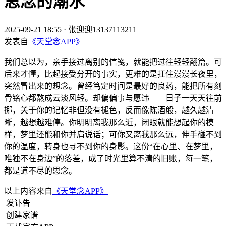
思念的潮水
2025-09-21 18:55
·
张迎迎13137113211
发表自
《天堂念APP》
我们总以为，亲手接过离别的信笺，就能把过往轻轻翻篇。可
后来才懂，比起接受分开的事实，更难的是扛住漫漫长夜里，
突然冒出来的想念。曾经笃定时间是最好的良药，能把所有刻
骨铭心都熬成云淡风轻。却偏偏事与愿违——日子一天天往前
挪，关于你的记忆非但没有褪色，反而像陈酒般，越久越清
晰，越想越难停。你明明离我那么近，闭眼就能想起你的模
样，梦里还能和你并肩说话；可你又离我那么远，伸手碰不到
你的温度，转身也寻不到你的身影。这份“在心里、在梦里，
唯独不在身边”的落差，成了时光里算不清的旧账，每一笔，
都是道不尽的思念。
以上内容来自
《天堂念APP》
发讣告
创建家谱