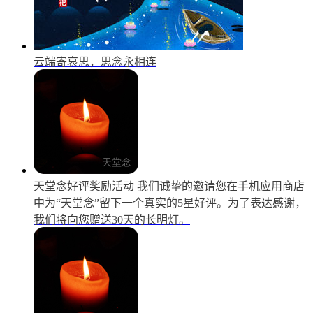
云端寄哀思，思念永相连
天堂念好评奖励活动
我们诚挚的邀请您在手机应用商店
中为“天堂念”留下一个真实的5星好评。为了表达感谢，
我们将向您赠送30天的长明灯。