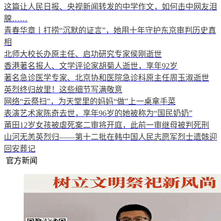
这篇让人民日报、央视新闻转发的中学作文，如何击中网友泪
腺……
青春华章丨打捞“沉默的证言”，她用十年守护东京审判历史真
相
北师大校长办原主任、启功研究专家侯刚逝世
香港著名报人、文学评论家胡菊人逝世，享年92岁
著名急诊医学专家、北京协和医院急诊科原主任周玉淑逝世
英烈终归故里！这些细节写满敬意
网络“云祭扫”，为天堂里的妈妈“做”上一桌拿手菜
表演艺术家陈奇去世，享年96岁的她被称为“国民奶奶”
莆田12岁女孩被虐死案二审将开庭，此前一审继母被判死刑
山河无恙英烈归——第十二批在韩中国人民志愿军烈士遗骸迎
回安葬记
官方新闻