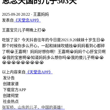
思念天国的儿子503天
2025-09-20 20:22
·
王嘉妈妈
发表自
《天堂念APP》
王嘉宝贝儿子啊晚上打😭
吃饭了没？今天抖音往年的今日是2021.9.20妹妹十岁生日😭
那个时候你多么开心，一起和妹妹吹蜡烛😭妈妈看到心都碎
了啊😭王嘉啊！妈妈好想你啊！王嘉啊😭妈妈个心肝宝贝啊
😭我的宝崽啊😭知道妈妈多么想你吗😭我的傻儿子啊😭😭
😭😭😭😭😭😭😭😭😭
以上内容来自
《天堂念APP》
发讣告
创建家谱
下载官方APP
创建祠堂
社会热点
张军桥，山东的儿子，中国的英雄！