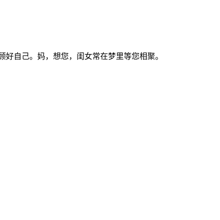
照顾好自己。妈，想您，闺女常在梦里等您相聚。