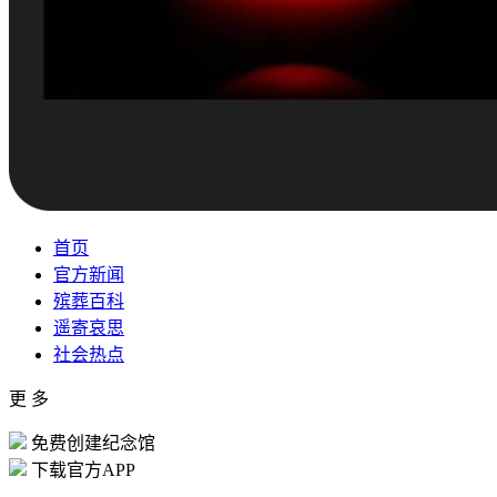
首页
官方新闻
殡葬百科
遥寄哀思
社会热点
更 多
免费创建纪念馆
下载官方APP