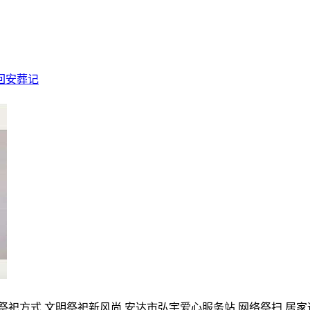
回安葬记
的祭祀方式,文明祭祀新风尚,安达市弘宇爱心服务站,网络祭扫,居