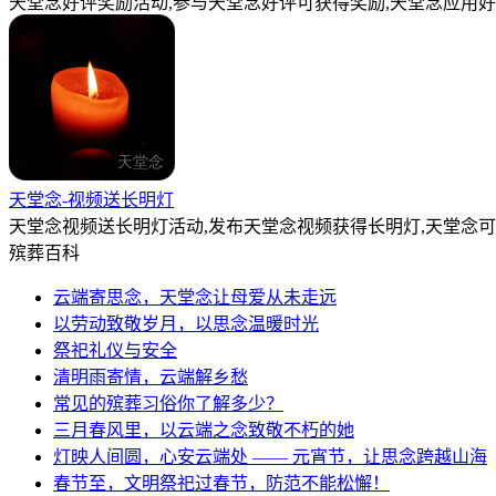
天堂念好评奖励活动,参与天堂念好评可获得奖励,天堂念应用好
天堂念-视频送长明灯
天堂念视频送长明灯活动,发布天堂念视频获得长明灯,天堂念
殡葬百科
云端寄思念，天堂念让母爱从未走远
以劳动致敬岁月，以思念温暖时光
祭祀礼仪与安全
清明雨寄情，云端解乡愁
常见的殡葬习俗你了解多少？
三月春风里，以云端之念致敬不朽的她
灯映人间圆，心安云端处 —— 元宵节，让思念跨越山海
春节至，文明祭祀过春节，防范不能松懈！