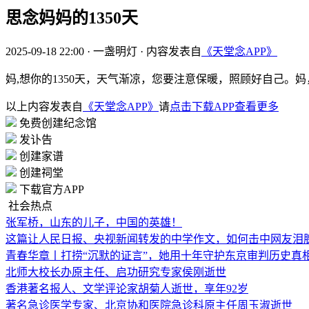
思念妈妈的1350天
2025-09-18 22:00
·
一盏明灯
·
内容发表自
《天堂念APP》
妈,想你的1350天，天气渐凉，您要注意保暖，照顾好自己
以上内容发表自
《天堂念APP》
请
点击下载APP查看更多
免费创建纪念馆
发讣告
创建家谱
创建祠堂
下载官方APP
社会热点
张军桥，山东的儿子，中国的英雄！
这篇让人民日报、央视新闻转发的中学作文，如何击中网友泪
青春华章丨打捞“沉默的证言”，她用十年守护东京审判历史真
北师大校长办原主任、启功研究专家侯刚逝世
香港著名报人、文学评论家胡菊人逝世，享年92岁
著名急诊医学专家、北京协和医院急诊科原主任周玉淑逝世