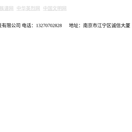
族谱网
中华英烈网
中国文明网
限公司 电话：13270702828 地址：南京市江宁区诚信大厦