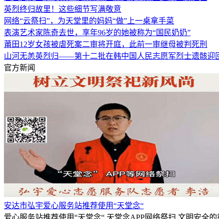
英烈终归故里！这些细节写满敬意
网络“云祭扫”，为天堂里的妈妈“做”上一桌拿手菜
表演艺术家陈奇去世，享年96岁的她被称为“国民奶奶”
莆田12岁女孩被虐死案二审将开庭，此前一审继母被判死刑
山河无恙英烈归——第十二批在韩中国人民志愿军烈士遗骸迎
官方新闻
安达市弘宇爱心服务站推荐使用“天堂念“
爱心服务站推荐使用“天堂念“,天堂念APP网络祭扫,文明安全