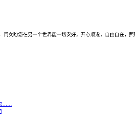
。妈，闺女盼您在另一个世界能一切安好，开心顺遂，自由自在，
腺……
相