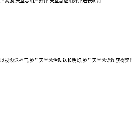
评奖励,天堂念用户好评,天堂念应用好评送长明灯
可以视频送福气,参与天堂念活动送长明灯,参与天堂念话题获得奖