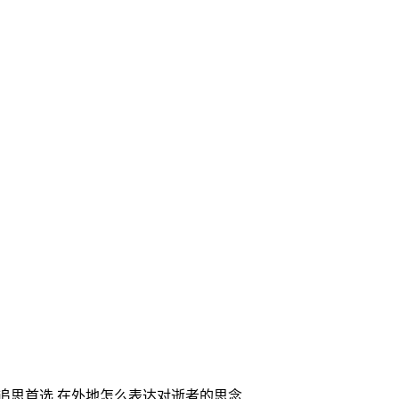
家追思首选,在外地怎么表达对逝者的思念