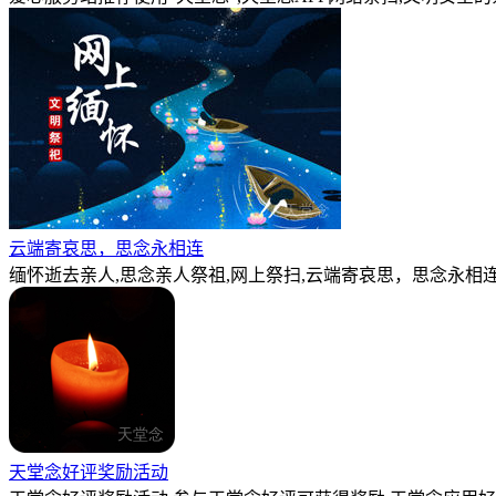
云端寄哀思，思念永相连
缅怀逝去亲人,思念亲人祭祖,网上祭扫,云端寄哀思，思念永相连
天堂念好评奖励活动