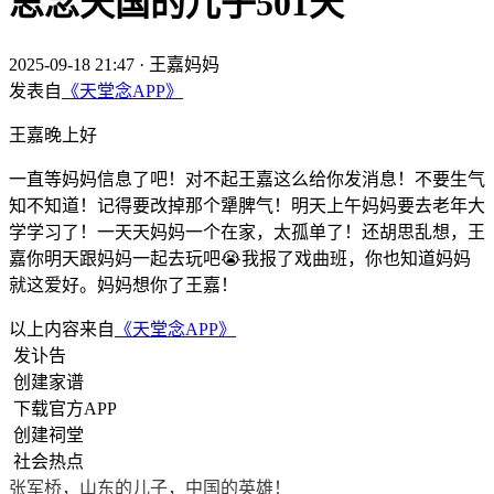
思念天国的儿子501天
2025-09-18 21:47
·
王嘉妈妈
发表自
《天堂念APP》
王嘉晚上好
一直等妈妈信息了吧！对不起王嘉这么给你发消息！不要生气
知不知道！记得要改掉那个犟脾气！明天上午妈妈要去老年大
学学习了！一天天妈妈一个在家，太孤单了！还胡思乱想，王
嘉你明天跟妈妈一起去玩吧😭我报了戏曲班，你也知道妈妈
就这爱好。妈妈想你了王嘉！
以上内容来自
《天堂念APP》
发讣告
创建家谱
下载官方APP
创建祠堂
社会热点
张军桥，山东的儿子，中国的英雄！