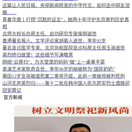
这篇让人民日报、央视新闻转发的中学作文，如何击中网友泪
腺……
青春华章丨打捞“沉默的证言”，她用十年守护东京审判历史真
相
北师大校长办原主任、启功研究专家侯刚逝世
香港著名报人、文学评论家胡菊人逝世，享年92岁
著名急诊医学专家、北京协和医院急诊科原主任周玉淑逝世
英烈终归故里！这些细节写满敬意
网络“云祭扫”，为天堂里的妈妈“做”上一桌拿手菜
表演艺术家陈奇去世，享年96岁的她被称为“国民奶奶”
莆田12岁女孩被虐死案二审将开庭，此前一审继母被判死刑
山河无恙英烈归——第十二批在韩中国人民志愿军烈士遗骸迎
回安葬记
官方新闻