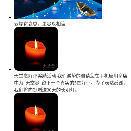
云端寄哀思，思念永相连
天堂念好评奖励活动
我们诚挚的邀请您在手机应用商店
中为“天堂念”留下一个真实的5星好评。为了表达感谢，
我们将向您赠送30天的长明灯。