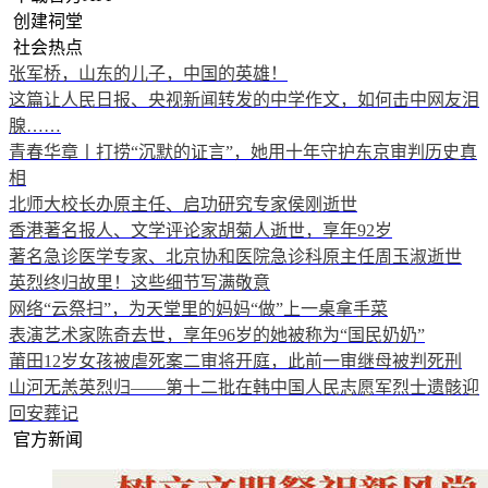
创建祠堂
社会热点
张军桥，山东的儿子，中国的英雄！
这篇让人民日报、央视新闻转发的中学作文，如何击中网友泪
腺……
青春华章丨打捞“沉默的证言”，她用十年守护东京审判历史真
相
北师大校长办原主任、启功研究专家侯刚逝世
香港著名报人、文学评论家胡菊人逝世，享年92岁
著名急诊医学专家、北京协和医院急诊科原主任周玉淑逝世
英烈终归故里！这些细节写满敬意
网络“云祭扫”，为天堂里的妈妈“做”上一桌拿手菜
表演艺术家陈奇去世，享年96岁的她被称为“国民奶奶”
莆田12岁女孩被虐死案二审将开庭，此前一审继母被判死刑
山河无恙英烈归——第十二批在韩中国人民志愿军烈士遗骸迎
回安葬记
官方新闻