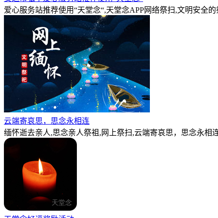
爱心服务站推荐使用“天堂念“,天堂念APP网络祭扫,文明安全
云端寄哀思，思念永相连
缅怀逝去亲人,思念亲人祭祖,网上祭扫,云端寄哀思，思念永相连