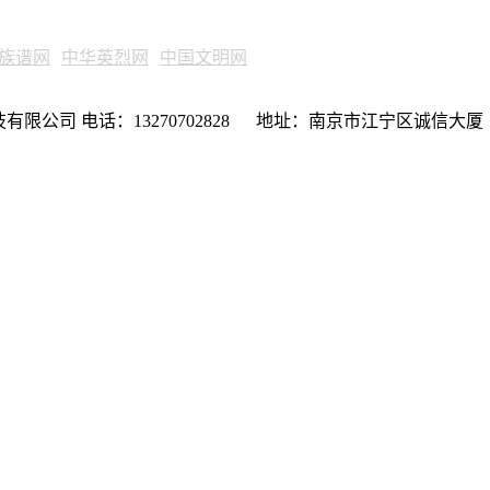
族谱网
中华英烈网
中国文明网
限公司 电话：13270702828 地址：南京市江宁区诚信大厦