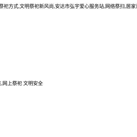
的祭祀方式,文明祭祀新风尚,安达市弘宇爱心服务站,网络祭扫,居
,网上祭祀 文明安全