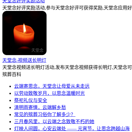
天堂念好评奖励活动
天堂念好评奖励活动,参与天堂念好评可获得奖励,天堂念应用好
天堂念-视频送长明灯
天堂念视频送长明灯活动,发布天堂念视频获得长明灯,天堂念
殡葬百科
云端寄思念，天堂念让母爱从未走远
以劳动致敬岁月，以思念温暖时光
祭祀礼仪与安全
清明雨寄情，云端解乡愁
常见的殡葬习俗你了解多少？
三月春风里，以云端之念致敬不朽的她
灯映人间圆，心安云端处 —— 元宵节，让思念跨越山海