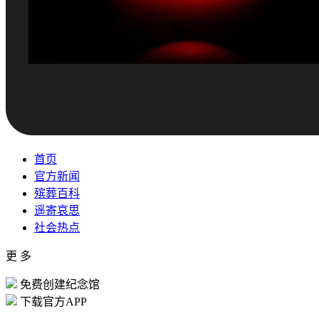
首页
官方新闻
殡葬百科
遥寄哀思
社会热点
更 多
免费创建纪念馆
下载官方APP