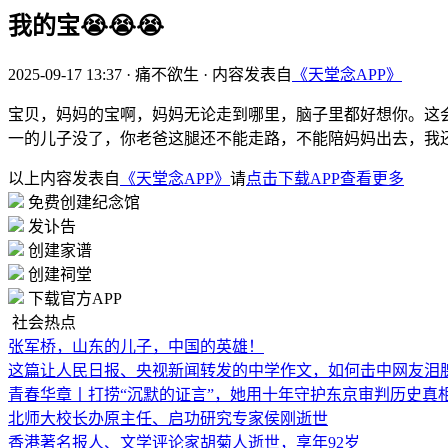
我的宝😭😭😭
2025-09-17 13:37
·
痛不欲生
·
内容发表自
《天堂念APP》
宝贝，妈妈的宝啊，妈妈无论走到哪里，脑子里都好想你。这会儿
一的儿子没了，你老爸这腿还不能走路，不能陪妈妈出去，我还想
以上内容发表自
《天堂念APP》
请
点击下载APP查看更多
免费创建纪念馆
发讣告
创建家谱
创建祠堂
下载官方APP
社会热点
张军桥，山东的儿子，中国的英雄！
这篇让人民日报、央视新闻转发的中学作文，如何击中网友泪
青春华章丨打捞“沉默的证言”，她用十年守护东京审判历史真
北师大校长办原主任、启功研究专家侯刚逝世
香港著名报人、文学评论家胡菊人逝世，享年92岁