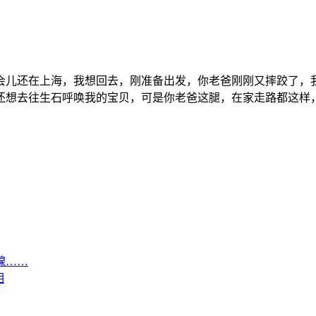
还在上海，我想回去，刚准备出发，你老爸刚刚又摔跤了，我都不
去往生石呼唤我的宝贝，可是你老爸这腿，在家走路都这样，根本没
腺……
相