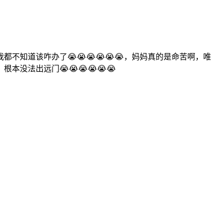
知道该咋办了😭😭😭😭😭😭，妈妈真的是命苦啊，唯
法出远门😭😭😭😭😭😭