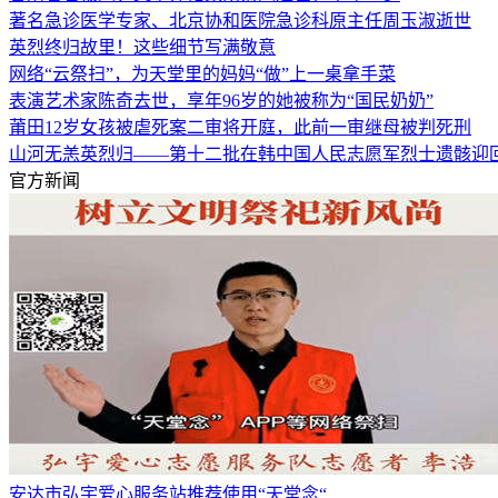
著名急诊医学专家、北京协和医院急诊科原主任周玉淑逝世
英烈终归故里！这些细节写满敬意
网络“云祭扫”，为天堂里的妈妈“做”上一桌拿手菜
表演艺术家陈奇去世，享年96岁的她被称为“国民奶奶”
莆田12岁女孩被虐死案二审将开庭，此前一审继母被判死刑
山河无恙英烈归——第十二批在韩中国人民志愿军烈士遗骸迎
官方新闻
安达市弘宇爱心服务站推荐使用“天堂念“