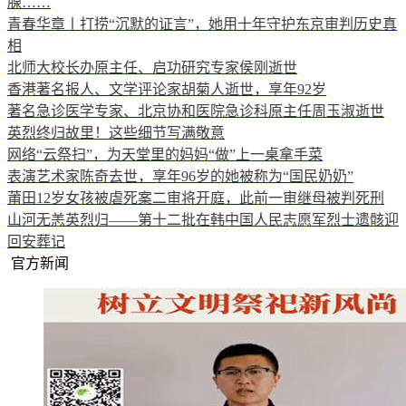
腺……
青春华章丨打捞“沉默的证言”，她用十年守护东京审判历史真
相
北师大校长办原主任、启功研究专家侯刚逝世
香港著名报人、文学评论家胡菊人逝世，享年92岁
著名急诊医学专家、北京协和医院急诊科原主任周玉淑逝世
英烈终归故里！这些细节写满敬意
网络“云祭扫”，为天堂里的妈妈“做”上一桌拿手菜
表演艺术家陈奇去世，享年96岁的她被称为“国民奶奶”
莆田12岁女孩被虐死案二审将开庭，此前一审继母被判死刑
山河无恙英烈归——第十二批在韩中国人民志愿军烈士遗骸迎
回安葬记
官方新闻