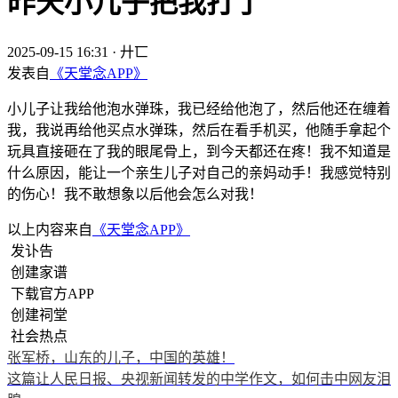
昨天小儿子把我打了
2025-09-15 16:31
·
廾匸
发表自
《天堂念APP》
小儿子让我给他泡水弹珠，我已经给他泡了，然后他还在缠着
我，我说再给他买点水弹珠，然后在看手机买，他随手拿起个
玩具直接砸在了我的眼尾骨上，到今天都还在疼！我不知道是
什么原因，能让一个亲生儿子对自己的亲妈动手！我感觉特别
的伤心！我不敢想象以后他会怎么对我！
以上内容来自
《天堂念APP》
发讣告
创建家谱
下载官方APP
创建祠堂
社会热点
张军桥，山东的儿子，中国的英雄！
这篇让人民日报、央视新闻转发的中学作文，如何击中网友泪