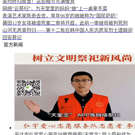
英烈终归故里！这些细节写满敬意
网络“云祭扫”，为天堂里的妈妈“做”上一桌拿手菜
表演艺术家陈奇去世，享年96岁的她被称为“国民奶奶”
莆田12岁女孩被虐死案二审将开庭，此前一审继母被判死刑
山河无恙英烈归——第十二批在韩中国人民志愿军烈士遗骸迎
回安葬记
官方新闻
安达市弘宇爱心服务站推荐使用“天堂念“
网上祭祀成为