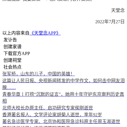
天堂念
2022年7月27日
以上内容来自
《天堂念APP》
发讣告
创建家谱
下载官方APP
创建祠堂
社会热点
张军桥，山东的儿子，中国的英雄！
这篇让人民日报、央视新闻转发的中学作文，如何击中网友泪
腺……
青春华章丨打捞“沉默的证言”，她用十年守护东京审判历史真
相
北师大校长办原主任、启功研究专家侯刚逝世
香港著名报人、文学评论家胡菊人逝世，享年92岁
著名急诊医学专家、北京协和医院急诊科原主任周玉淑逝世