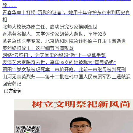
腺……
青春华章丨打捞“沉默的证言”，她用十年守护东京审判历史真
相
北师大校长办原主任、启功研究专家侯刚逝世
香港著名报人、文学评论家胡菊人逝世，享年92岁
著名急诊医学专家、北京协和医院急诊科原主任周玉淑逝世
英烈终归故里！这些细节写满敬意
网络“云祭扫”，为天堂里的妈妈“做”上一桌拿手菜
表演艺术家陈奇去世，享年96岁的她被称为“国民奶奶”
莆田12岁女孩被虐死案二审将开庭，此前一审继母被判死刑
山河无恙英烈归——第十二批在韩中国人民志愿军烈士遗骸迎
回安葬记
官方新闻