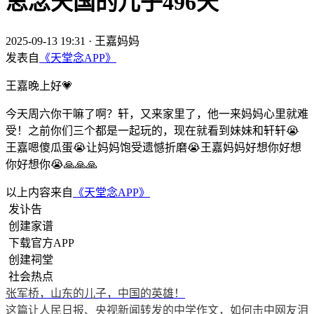
思念天国的儿子496天
2025-09-13 19:31
·
王嘉妈妈
发表自
《天堂念APP》
王嘉晚上好💗
今天周六你干嘛了啊？轩，又来家里了，他一来妈妈心里就难
受！之前你们三个都是一起玩的，现在就看到妹妹和轩轩😭
王嘉嗯傻瓜蛋😭让妈妈饱受遗憾折磨😭王嘉妈妈好想你好想
你好想你😭🙏🙏🙏
以上内容来自
《天堂念APP》
发讣告
创建家谱
下载官方APP
创建祠堂
社会热点
张军桥，山东的儿子，中国的英雄！
这篇让人民日报、央视新闻转发的中学作文，如何击中网友泪