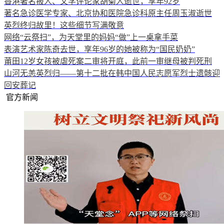
香港著名报人、文学评论家胡菊人逝世，享年92岁
著名急诊医学专家、北京协和医院急诊科原主任周玉淑逝世
英烈终归故里！这些细节写满敬意
网络“云祭扫”，为天堂里的妈妈“做”上一桌拿手菜
表演艺术家陈奇去世，享年96岁的她被称为“国民奶奶”
莆田12岁女孩被虐死案二审将开庭，此前一审继母被判死刑
山河无恙英烈归——第十二批在韩中国人民志愿军烈士遗骸迎
回安葬记
官方新闻