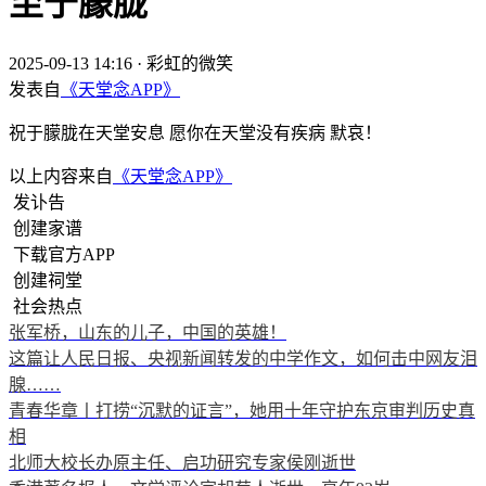
至于朦胧
2025-09-13 14:16
·
彩虹的微笑
发表自
《天堂念APP》
祝于朦胧在天堂安息 愿你在天堂没有疾病 默哀！
以上内容来自
《天堂念APP》
发讣告
创建家谱
下载官方APP
创建祠堂
社会热点
张军桥，山东的儿子，中国的英雄！
这篇让人民日报、央视新闻转发的中学作文，如何击中网友泪
腺……
青春华章丨打捞“沉默的证言”，她用十年守护东京审判历史真
相
北师大校长办原主任、启功研究专家侯刚逝世