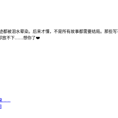
迹都被泪水晕染。后来才懂，不是所有故事都需要结局。那些写
放不下……想你了❤️
腺……
相