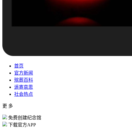
首页
官方新闻
殡葬百科
遥寄哀思
社会热点
更 多
免费创建纪念馆
下载官方APP