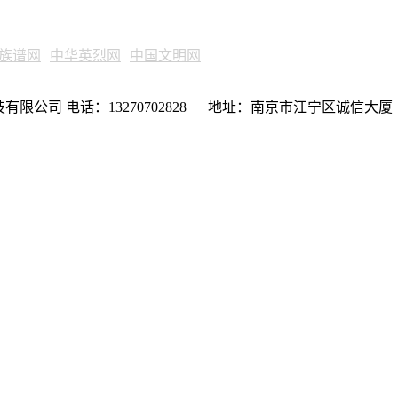
族谱网
中华英烈网
中国文明网
限公司 电话：13270702828 地址：南京市江宁区诚信大厦