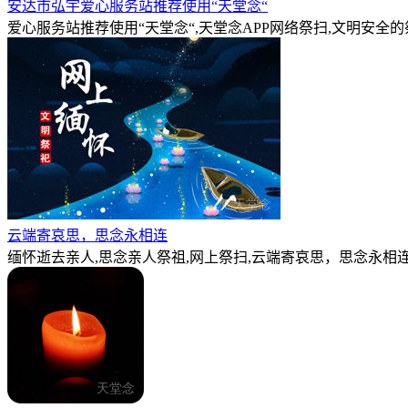
安达市弘宇爱心服务站推荐使用“天堂念“
爱心服务站推荐使用“天堂念“,天堂念APP网络祭扫,文明安全
云端寄哀思，思念永相连
缅怀逝去亲人,思念亲人祭祖,网上祭扫,云端寄哀思，思念永相连