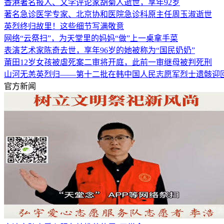
香港著名报人、文学评论家胡菊人逝世，享年92岁
著名急诊医学专家、北京协和医院急诊科原主任周玉淑逝世
英烈终归故里！这些细节写满敬意
网络“云祭扫”，为天堂里的妈妈“做”上一桌拿手菜
表演艺术家陈奇去世，享年96岁的她被称为“国民奶奶”
莆田12岁女孩被虐死案二审将开庭，此前一审继母被判死刑
山河无恙英烈归——第十二批在韩中国人民志愿军烈士遗骸迎
官方新闻