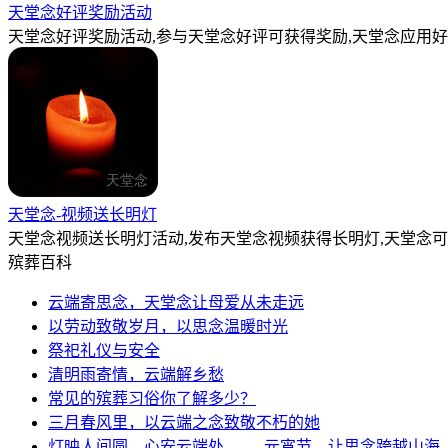
天堂念好评奖励活动
天堂念好评奖励活动,参与天堂念好评可获得奖励,天堂念应用好
天堂念-视频送长明灯
天堂念视频送长明灯活动,发布天堂念视频获得长明灯,天堂念
殡葬百科
云端寄思念，天堂念让母爱从未走远
以劳动致敬岁月，以思念温暖时光
祭祀礼仪与安全
清明雨寄情，云端解乡愁
常见的殡葬习俗你了解多少？
三月春风里，以云端之念致敬不朽的她
灯映人间圆，心安云端处 —— 元宵节，让思念跨越山海