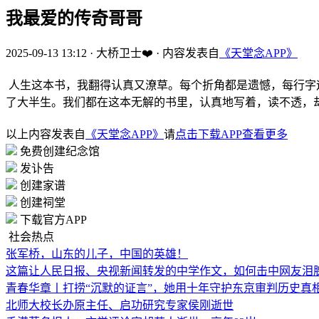
我最爱的传奇哥哥
2025-09-13 13:12
·
大桥卫士❤️
·
内容发表自
《天堂念APP》
人生这本书，我翻得认真又潦草。每个折角都是遗憾，每行字
了大半生。我们都在这本无解的书里，认真地写着，读不透，却
以上内容发表自
《天堂念APP》
请
点击下载APP查看更多
免费创建纪念馆
发讣告
创建家谱
创建祠堂
下载官方APP
社会热点
张军桥，山东的儿子，中国的英雄！
这篇让人民日报、央视新闻转发的中学作文，如何击中网友泪
青春华章丨打捞“沉默的证言”，她用十年守护东京审判历史真
北师大校长办原主任、启功研究专家侯刚逝世