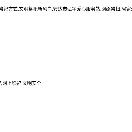
的祭祀方式,文明祭祀新风尚,安达市弘宇爱心服务站,网络祭扫,居
,网上祭祀 文明安全