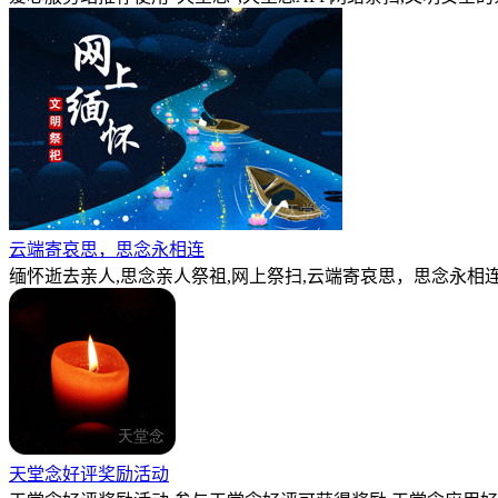
云端寄哀思，思念永相连
缅怀逝去亲人,思念亲人祭祖,网上祭扫,云端寄哀思，思念永相连
天堂念好评奖励活动