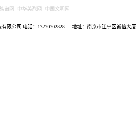
族谱网
中华英烈网
中国文明网
限公司 电话：13270702828 地址：南京市江宁区诚信大厦