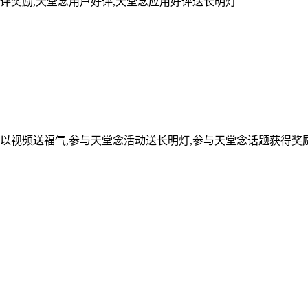
评奖励,天堂念用户好评,天堂念应用好评送长明灯
可以视频送福气,参与天堂念活动送长明灯,参与天堂念话题获得奖