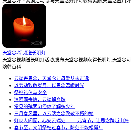
天堂念好评奖励活动,参与天堂念好评可获得奖励,天堂念应用好
天堂念-视频送长明灯
天堂念视频送长明灯活动,发布天堂念视频获得长明灯,天堂念
殡葬百科
云端寄思念，天堂念让母爱从未走远
以劳动致敬岁月，以思念温暖时光
祭祀礼仪与安全
清明雨寄情，云端解乡愁
常见的殡葬习俗你了解多少？
三月春风里，以云端之念致敬不朽的她
灯映人间圆，心安云端处 —— 元宵节，让思念跨越山海
春节至，文明祭祀过春节，防范不能松懈！