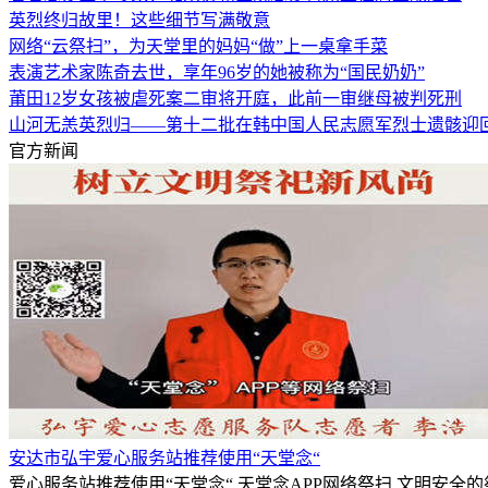
英烈终归故里！这些细节写满敬意
网络“云祭扫”，为天堂里的妈妈“做”上一桌拿手菜
表演艺术家陈奇去世，享年96岁的她被称为“国民奶奶”
莆田12岁女孩被虐死案二审将开庭，此前一审继母被判死刑
山河无恙英烈归——第十二批在韩中国人民志愿军烈士遗骸迎
官方新闻
安达市弘宇爱心服务站推荐使用“天堂念“
爱心服务站推荐使用“天堂念“,天堂念APP网络祭扫,文明安全