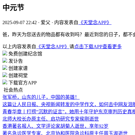
中元节
2025-09-07 22:42
·
爱父
·
内容发表自
《天堂念APP》
爸，昨天为您送去的物品都有收到吗？最近到您的日子，都不
以上内容发表自
《天堂念APP》
请
点击下载APP查看更多
免费创建纪念馆
发讣告
创建家谱
创建祠堂
下载官方APP
社会热点
张军桥，山东的儿子，中国的英雄！
这篇让人民日报、央视新闻转发的中学作文，如何击中网友泪
青春华章丨打捞“沉默的证言”，她用十年守护东京审判历史真
北师大校长办原主任、启功研究专家侯刚逝世
香港著名报人、文学评论家胡菊人逝世，享年92岁
著名急诊医学专家、北京协和医院急诊科原主任周玉淑逝世