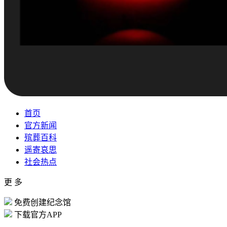
首页
官方新闻
殡葬百科
遥寄哀思
社会热点
更 多
免费创建纪念馆
下载官方APP