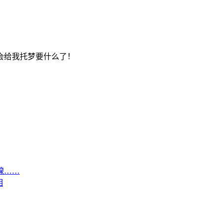
会给我托梦要什么了！
腺……
相