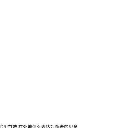
家追思首选,在外地怎么表达对逝者的思念