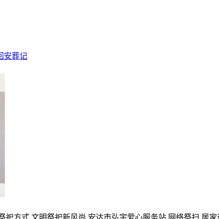
回安葬记
的祭祀方式,文明祭祀新风尚,安达市弘宇爱心服务站,网络祭扫,居