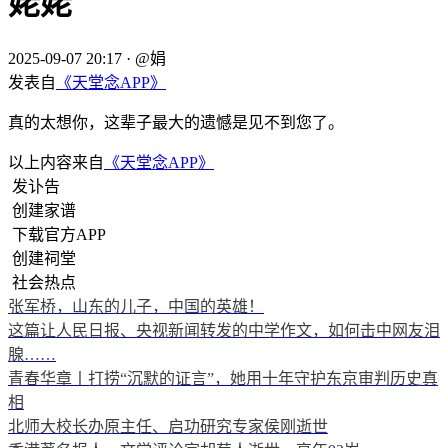
姥姥
2025-09-07 20:17
·
@娟
发表自
《天堂念APP》
真的太想你，这辈子最大的遗憾是见不到您了。
以上内容来自
《天堂念APP》
发讣告
创建家谱
下载官方APP
创建祠堂
社会热点
张军桥，山东的儿子，中国的英雄！
这篇让人民日报、央视新闻转发的中学作文，如何击中网友泪
腺……
青春华章丨打捞“沉默的证言”，她用十年守护东京审判历史真
相
北师大校长办原主任、启功研究专家侯刚逝世