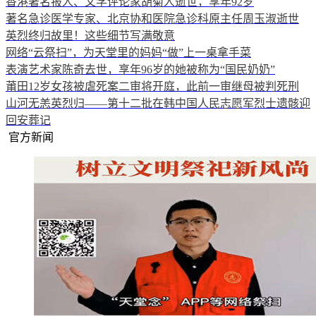
香港著名报人、文学评论家胡菊人逝世，享年92岁
著名急诊医学专家、北京协和医院急诊科原主任周玉淑逝世
英烈终归故里！这些细节写满敬意
网络“云祭扫”，为天堂里的妈妈“做”上一桌拿手菜
表演艺术家陈奇去世，享年96岁的她被称为“国民奶奶”
莆田12岁女孩被虐死案二审将开庭，此前一审继母被判死刑
山河无恙英烈归——第十二批在韩中国人民志愿军烈士遗骸迎
回安葬记
官方新闻