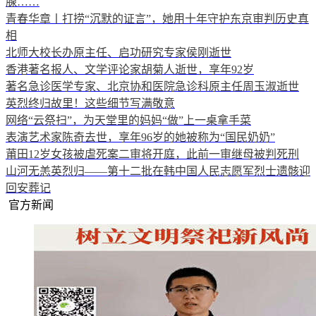
腺……
青春华章丨打捞“沉默的证言”，她用十年守护东京审判历史真
相
北师大校长办原主任、启功研究专家侯刚逝世
香港著名报人、文学评论家胡菊人逝世，享年92岁
著名急诊医学专家、北京协和医院急诊科原主任周玉淑逝世
英烈终归故里！这些细节写满敬意
网络“云祭扫”，为天堂里的妈妈“做”上一桌拿手菜
表演艺术家陈奇去世，享年96岁的她被称为“国民奶奶”
莆田12岁女孩被虐死案二审将开庭，此前一审继母被判死刑
山河无恙英烈归——第十二批在韩中国人民志愿军烈士遗骸迎
回安葬记
官方新闻