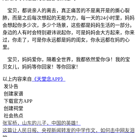
宝贝，都说亲人的离去，真正痛苦的不是离开是的撕心裂
肺，而是之后每次想起的无能为力，每一天的24小时里，妈妈
会想起你多少次，多少个场景，这些都是妈妈生活的一部分。
身边的人有时会特别避讳说起你，可是妈妈会大方起来，你来
过，你走了，可是你永远都是妈的闺女，你永远都在妈的心
里。
宝贝，妈妈爱你，隔着全世界，我都依然爱你😘！我的宝
贝女儿，妈妈等你回家！等你回家！
以上内容来自
《天堂念APP》
发讣告
创建家谱
下载官方APP
创建祠堂
社会热点
张军桥，山东的儿子，中国的英雄！
这篇让人民日报、央视新闻转发的中学作文，如何击中网友泪