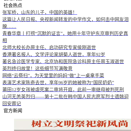
社会热点
张军桥，山东的儿子，中国的英雄！
这篇让人民日报、央视新闻转发的中学作文，如何击中网友泪
腺……
青春华章丨打捞“沉默的证言”，她用十年守护东京审判历史真
相
北师大校长办原主任、启功研究专家侯刚逝世
香港著名报人、文学评论家胡菊人逝世，享年92岁
著名急诊医学专家、北京协和医院急诊科原主任周玉淑逝世
英烈终归故里！这些细节写满敬意
网络“云祭扫”，为天堂里的妈妈“做”上一桌拿手菜
表演艺术家陈奇去世，享年96岁的她被称为“国民奶奶”
莆田12岁女孩被虐死案二审将开庭，此前一审继母被判死刑
山河无恙英烈归——第十二批在韩中国人民志愿军烈士遗骸迎
回安葬记
官方新闻