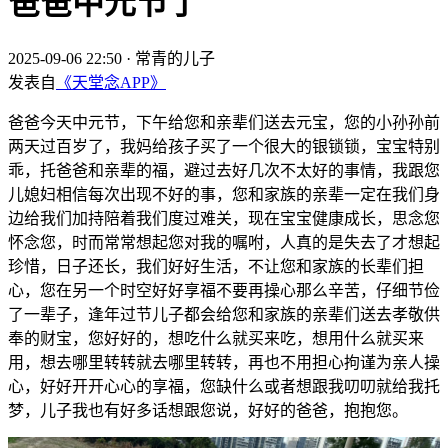
爸爸中元节了
2025-09-06 22:50
·
常青的儿子
发表自
《天堂念APP》
爸爸今天中元节，下午给您和亲辈们送去元宝，您的小孙孙前
两天过百岁了，我妈给孩子买了一个很大的银锁锁，宝宝特别
乖，托爸爸和亲辈的福，避过去好几次不太好的事情，我跟您
儿媳妇相信每次出现不好的事，您和家族的亲辈一定在我们身
边给我们加持陪着我们度过难关，现在宝宝健康成长，思念您
怀念您，时而常常想起您对我的嘱咐，人真的是失去了才想起
珍惜，日子还长，我们好好生活，不让您和家族的长辈们担
心，您在另一个时空好好享福不要再操心那么辛苦，仔细节俭
了一辈子，逢年过节儿子都会给您和家族的亲辈们送去孝敬供
奉的财宝，您好好的，想吃什么就买来吃，想用什么就买来
用，想去哪里转转就去哪里转转，再也不用担心拘谨为亲人操
心，好好开开心心的享福，您缺什么或者想跟我叨叨就给我托
梦，儿子我也有好多话想跟您说，好好的爸爸，抱抱您。