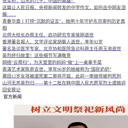
张军桥，山东的儿子，中国的英雄！
这篇让人民日报、央视新闻转发的中学作文，如何击中网友泪
腺……
青春华章丨打捞“沉默的证言”，她用十年守护东京审判历史真
相
北师大校长办原主任、启功研究专家侯刚逝世
香港著名报人、文学评论家胡菊人逝世，享年92岁
著名急诊医学专家、北京协和医院急诊科原主任周玉淑逝世
英烈终归故里！这些细节写满敬意
网络“云祭扫”，为天堂里的妈妈“做”上一桌拿手菜
表演艺术家陈奇去世，享年96岁的她被称为“国民奶奶”
莆田12岁女孩被虐死案二审将开庭，此前一审继母被判死刑
山河无恙英烈归——第十二批在韩中国人民志愿军烈士遗骸迎
回安葬记
官方新闻