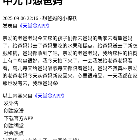
中元节想爸妈
2025-09-06 22:16
·
想爸妈的小棉袄
发表自
《天堂念APP》
亲爱的老爸老妈今天您的孩子们都去爸妈的新家去看望爸妈
了，给爸妈带去了爸妈爱吃的水果和糕点，给爸妈送去了新衣
服和钱，爸妈都收到了吧，亲爱的老爸老妈，我给您种的柏树
上有个鸟窝很好，我今天拍下来了，一会我发给老爸老妈看
看，鸟儿每天给爸妈唱歌每天都陪着爸妈，爸妈不寂寞🙏亲爱
的老爸老妈今天从爸妈新家回来，心里很难受，一天我都在家
那也没有去，我想爸妈😭
以上内容来自
《天堂念APP》
发讣告
创建家谱
下载官方APP
创建祠堂
社会热点