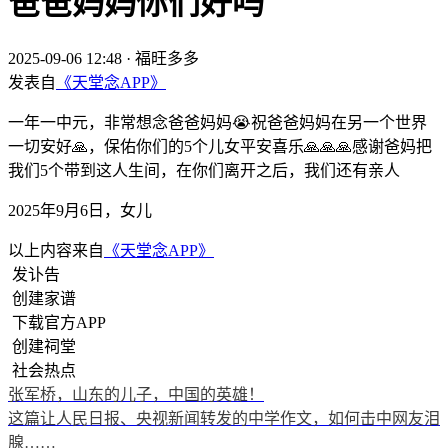
爸爸妈妈你们好吗
2025-09-06 12:48
·
福旺多多
发表自
《天堂念APP》
一年一中元，非常想念爸爸妈妈😭祝爸爸妈妈在另一个世界
一切安好🙏，保佑你们的5个儿女平安喜乐🙏🙏🙏感谢爸妈把
我们5个带到这人生间，在你们离开之后，我们还有亲人
2025年9月6日，女儿
以上内容来自
《天堂念APP》
发讣告
创建家谱
下载官方APP
创建祠堂
社会热点
张军桥，山东的儿子，中国的英雄！
这篇让人民日报、央视新闻转发的中学作文，如何击中网友泪
腺……