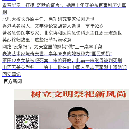
青春华章丨打捞“沉默的证言”，她用十年守护东京审判历史真
相
北师大校长办原主任、启功研究专家侯刚逝世
香港著名报人、文学评论家胡菊人逝世，享年92岁
著名急诊医学专家、北京协和医院急诊科原主任周玉淑逝世
英烈终归故里！这些细节写满敬意
网络“云祭扫”，为天堂里的妈妈“做”上一桌拿手菜
表演艺术家陈奇去世，享年96岁的她被称为“国民奶奶”
莆田12岁女孩被虐死案二审将开庭，此前一审继母被判死刑
山河无恙英烈归——第十二批在韩中国人民志愿军烈士遗骸迎
回安葬记
官方新闻