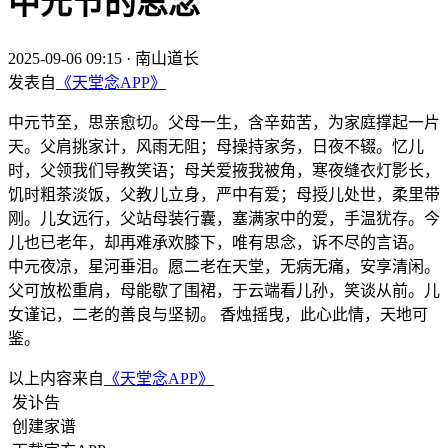
中元节的思念
2025-09-06 09:15
·
南山道长
发表自
《天堂念APP》
中元节至，思亲愈切。父母一生，含辛茹苦，为家庭撑起一片
天。父肩挑家计，风雨无阻；母操持家务，日夜不辍。忆儿
时，父领我们导教笑语；母关爱掖我被角，寒夜缝衣灯影长，
饥时粗茶淡饭，父教儿立身，严中有爱；母授儿处世，柔里带
刚。儿女远行，父站母装行囊，塞满家中的爱，手温犹存。今
儿也已老年，却再难承欢膝下，唯有思念，诉不尽的言语。
中元夜凉，星河垂泪。愿二老在天堂，无病无痛，安享清闲。
父可放松重肩，母能歇了围裙，于云端看儿孙，笑谈从前。儿
女谨记，二老的善良与坚韧。 香烛摇曳，此心此情，天地可
鉴。
以上内容来自
《天堂念APP》
发讣告
创建家谱