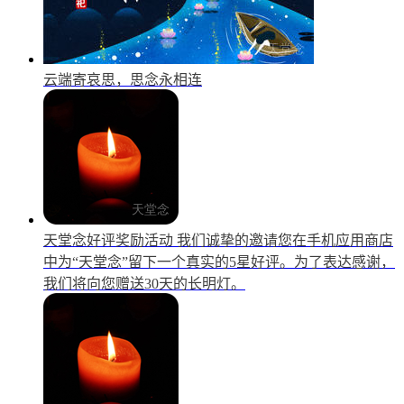
云端寄哀思，思念永相连
天堂念好评奖励活动
我们诚挚的邀请您在手机应用商店
中为“天堂念”留下一个真实的5星好评。为了表达感谢，
我们将向您赠送30天的长明灯。