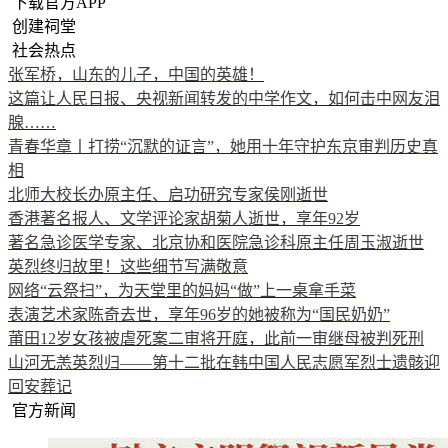
下载官方APP
创建祠堂
社会热点
张军桥，山东的儿子，中国的英雄！
这篇让人民日报、央视新闻转发的中学作文，如何击中网友泪
腺……
青春华章丨打捞“沉默的证言”，她用十年守护东京审判历史真
相
北师大校长办原主任、启功研究专家侯刚逝世
香港著名报人、文学评论家胡菊人逝世，享年92岁
著名急诊医学专家、北京协和医院急诊科原主任周玉淑逝世
英烈终归故里！这些细节写满敬意
网络“云祭扫”，为天堂里的妈妈“做”上一桌拿手菜
表演艺术家陈奇去世，享年96岁的她被称为“国民奶奶”
莆田12岁女孩被虐死案二审将开庭，此前一审继母被判死刑
山河无恙英烈归——第十二批在韩中国人民志愿军烈士遗骸迎
回安葬记
官方新闻