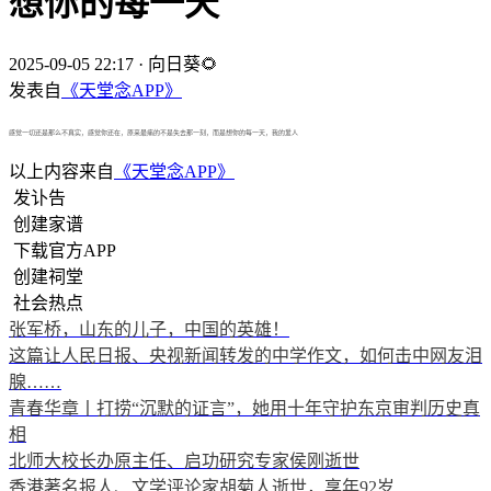
想你的每一天
2025-09-05 22:17
·
向日葵🌻
发表自
《天堂念APP》
感觉一切还是那么不真实，感觉你还在，原来最痛的不是失去那一刻，而是想你的每一天，我的爱人
以上内容来自
《天堂念APP》
发讣告
创建家谱
下载官方APP
创建祠堂
社会热点
张军桥，山东的儿子，中国的英雄！
这篇让人民日报、央视新闻转发的中学作文，如何击中网友泪
腺……
青春华章丨打捞“沉默的证言”，她用十年守护东京审判历史真
相
北师大校长办原主任、启功研究专家侯刚逝世
香港著名报人、文学评论家胡菊人逝世，享年92岁