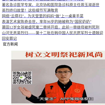
著名急诊医学专家、北京协和医院急诊科原主任周玉淑逝世
英烈终归故里！这些细节写满敬意
网络“云祭扫”，为天堂里的妈妈“做”上一桌拿手菜
表演艺术家陈奇去世，享年96岁的她被称为“国民奶奶”
莆田12岁女孩被虐死案二审将开庭，此前一审继母被判死刑
山河无恙英烈归——第十二批在韩中国人民志愿军烈士遗骸迎
回安葬记
官方新闻