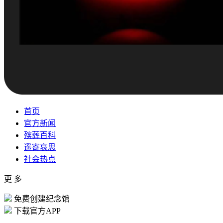
首页
官方新闻
殡葬百科
遥寄哀思
社会热点
更 多
免费创建纪念馆
下载官方APP