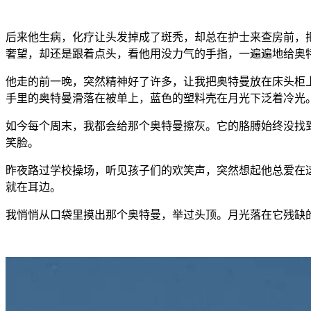
后来他生病，化疗让头发掉成了斑秃，却总在护士来查房前，把
奢望，却还是跟着点头，看他用没力气的手指，一遍遍地给奥特曼
他走的前一晚，突然精神好了许多，让我把奥特曼放在床头柜上
手里的奥特曼滑落在被单上，蓝色的塑料壳在月光下泛着冷光
如今每个周末，我都会给那个奥特曼擦灰。它的胳膊始终没找到
笑脸。
昨夜路过学校操场，听见孩子们的欢笑声，突然想起他总爱在这
就在耳边。
我悄悄从口袋里摸出那个奥特曼，举过头顶。月光落在它残缺