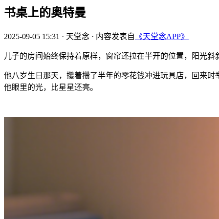
书桌上的奥特曼
2025-09-05 15:31
·
天堂念
·
内容发表自
《天堂念APP》
儿子的房间始终保持着原样，窗帘还拉在半开的位置，阳光斜
他八岁生日那天，攥着攒了半年的零花钱冲进玩具店，回来时举
他眼里的光，比星星还亮。