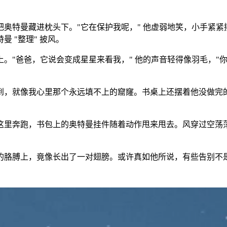
奥特曼藏进枕头下。"它在保护我呢，" 他虚弱地笑，小手紧紧攥
 "整理" 披风。
。"爸爸，它说会变成星星来看我，" 他的声音轻得像羽毛，"你
。
，就像我心里那个永远填不上的窟窿。书桌上还摆着他没做完的算术
里奔跑，书包上的奥特曼挂件随着动作甩来甩去。风穿过空荡荡
的胳膊上，竟像长出了一对翅膀。或许真如他所说，有些告别不是