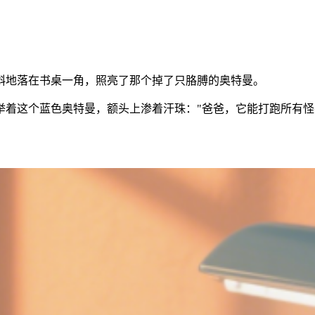
斜地落在书桌一角，照亮了那个掉了只胳膊的奥特曼。
着这个蓝色奥特曼，额头上渗着汗珠："爸爸，它能打跑所有怪