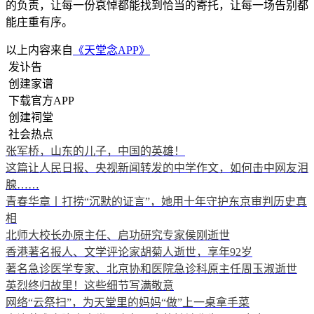
的负责，让每一份哀悼都能找到恰当的寄托，让每一场告别都
能庄重有序。
以上内容来自
《天堂念APP》
发讣告
创建家谱
下载官方APP
创建祠堂
社会热点
张军桥，山东的儿子，中国的英雄！
这篇让人民日报、央视新闻转发的中学作文，如何击中网友泪
腺……
青春华章丨打捞“沉默的证言”，她用十年守护东京审判历史真
相
北师大校长办原主任、启功研究专家侯刚逝世
香港著名报人、文学评论家胡菊人逝世，享年92岁
著名急诊医学专家、北京协和医院急诊科原主任周玉淑逝世
英烈终归故里！这些细节写满敬意
网络“云祭扫”，为天堂里的妈妈“做”上一桌拿手菜