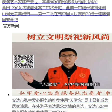
表演艺术家陈奇去世，享年96岁的她被称为“国民奶奶”
莆田12岁女孩被虐死案二审将开庭，此前一审继母被判死刑
山河无恙英烈归——第十二批在韩中国人民志愿军烈士遗骸迎
回安葬记
官方新闻
安达市弘宇爱心服务站推荐使用“天堂念“
网上祭祀成为
居家追思、在外游子表达思念之情的首选，安达市宏宇