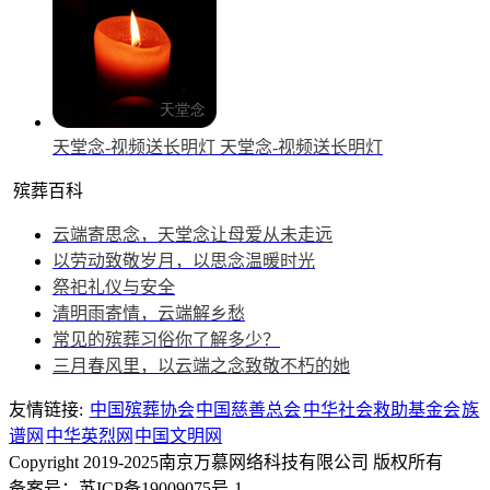
天堂念-视频送长明灯
天堂念-视频送长明灯
殡葬百科
云端寄思念，天堂念让母爱从未走远
以劳动致敬岁月，以思念温暖时光
祭祀礼仪与安全
清明雨寄情，云端解乡愁
常见的殡葬习俗你了解多少？
三月春风里，以云端之念致敬不朽的她
友情链接:
中国殡葬协会
中国慈善总会
中华社会救助基金会
族
谱网
中华英烈网
中国文明网
Copyright 2019-2025南京万慕网络科技有限公司 版权所有
备案号：苏ICP备19009075号-1