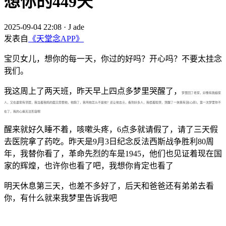
想你的449天
2025-09-04 22:08
·
J ade
发表自
《天堂念APP》
宝贝女儿，想你的每一天，你过的好吗？开心吗？不要太挂念
我们。
我这周上了两天班，昨天早上四点多梦里哭醒了，
梦里回了老家，好像有我娘家
人，又在婆家有邻居，我当着我妈的面又怨恨他，他跑了，我骂他怎么不是他？还让他去亖，看到好多人，我捂着脸哭，哭醒了一抹真有泪[心碎]，第一次梦里你不
在了，我的心痛无法形容啊
醒来就好久睡不着，咳嗽头疼，6点多就请假了，请了三天假
去医院拿了药吃。昨天是9月3日纪念反法西斯战争胜利80周
年，我替你看了，革命先烈的车是1945，他们也见证着现在国
家的辉煌，也许你也看了吧，我想你肯定也看了
明天休息第三天，也差不多好了，后天和爸爸还有弟弟去看
你，有什么就来我梦里告诉我吧