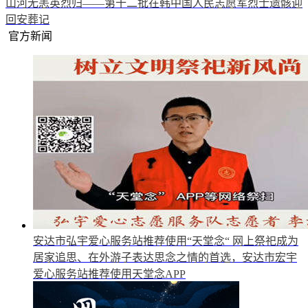
山河无恙英烈归——第十二批在韩中国人民志愿军烈士遗骸迎
回安葬记
官方新闻
安达市弘宇爱心服务站推荐使用“天堂念“
网上祭祀成为
居家追思、在外游子表达思念之情的首选，安达市宏宇
爱心服务站推荐使用天堂念APP