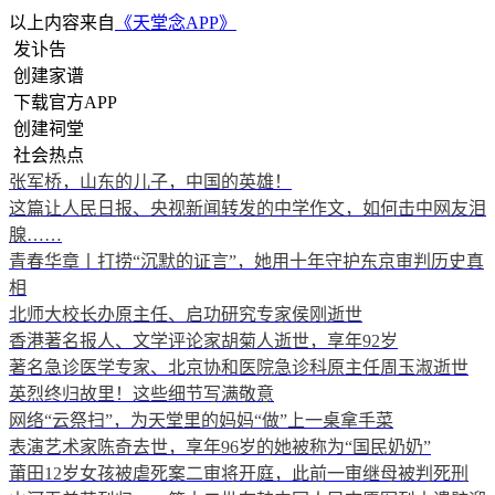
以上内容来自
《天堂念APP》
发讣告
创建家谱
下载官方APP
创建祠堂
社会热点
张军桥，山东的儿子，中国的英雄！
这篇让人民日报、央视新闻转发的中学作文，如何击中网友泪
腺……
青春华章丨打捞“沉默的证言”，她用十年守护东京审判历史真
相
北师大校长办原主任、启功研究专家侯刚逝世
香港著名报人、文学评论家胡菊人逝世，享年92岁
著名急诊医学专家、北京协和医院急诊科原主任周玉淑逝世
英烈终归故里！这些细节写满敬意
网络“云祭扫”，为天堂里的妈妈“做”上一桌拿手菜
表演艺术家陈奇去世，享年96岁的她被称为“国民奶奶”
莆田12岁女孩被虐死案二审将开庭，此前一审继母被判死刑