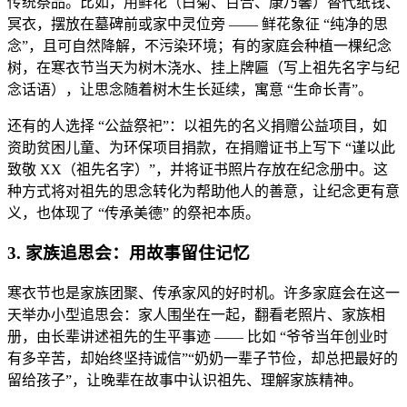
传统祭品。比如，用鲜花（白菊、百合、康乃馨）替代纸钱、
冥衣，摆放在墓碑前或家中灵位旁 —— 鲜花象征 “纯净的思
念”，且可自然降解，不污染环境；有的家庭会种植一棵纪念
树，在寒衣节当天为树木浇水、挂上牌匾（写上祖先名字与纪
念话语），让思念随着树木生长延续，寓意 “生命长青”。
还有的人选择 “公益祭祀”：以祖先的名义捐赠公益项目，如
资助贫困儿童、为环保项目捐款，在捐赠证书上写下 “谨以此
致敬 XX（祖先名字）”，并将证书照片存放在纪念册中。这
种方式将对祖先的思念转化为帮助他人的善意，让纪念更有意
义，也体现了 “传承美德” 的祭祀本质。
3. 家族追思会：用故事留住记忆
寒衣节也是家族团聚、传承家风的好时机。许多家庭会在这一
天举办小型追思会：家人围坐在一起，翻看老照片、家族相
册，由长辈讲述祖先的生平事迹 —— 比如 “爷爷当年创业时
有多辛苦，却始终坚持诚信”“奶奶一辈子节俭，却总把最好的
留给孩子”，让晚辈在故事中认识祖先、理解家族精神。