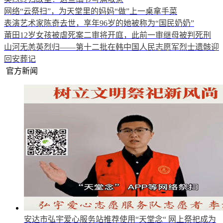
网络“云祭扫”，为天堂里的妈妈“做”上一桌拿手菜
表演艺术家陈奇去世，享年96岁的她被称为“国民奶奶”
莆田12岁女孩被虐死案二审将开庭，此前一审继母被判死刑
山河无恙英烈归——第十二批在韩中国人民志愿军烈士遗骸迎
回安葬记
官方新闻
安达市弘宇爱心服务站推荐使用“天堂念“
网上祭祀成为