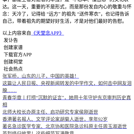
达。这一天，重要的不是形式，而是那份发自内心的敬重与怀
念：天冷了，记得给 “远方” 的祖先 “送件寒衣”，也记得告诉
自己，带着祖先的期望好好生活，才是对他们最好的告慰。
以上内容来自
《天堂念APP》
发讣告
创建家谱
下载官方APP
创建祠堂
社会热点
张军桥，山东的儿子，中国的英雄！
这篇让人民日报、央视新闻转发的中学作文，如何击中网友泪
腺……
青春华章丨打捞“沉默的证言”，她用十年守护东京审判历史真
相
北师大校长办原主任、启功研究专家侯刚逝世
香港著名报人、文学评论家胡菊人逝世，享年92岁
著名急诊医学专家、北京协和医院急诊科原主任周玉淑逝世
英烈终归故里！这些细节写满敬意