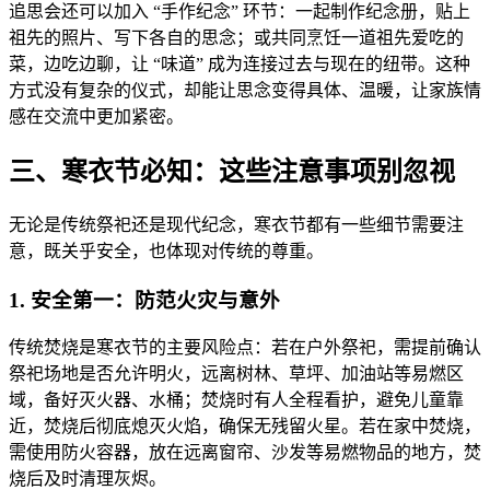
追思会还可以加入 “手作纪念” 环节：一起制作纪念册，贴上
祖先的照片、写下各自的思念；或共同烹饪一道祖先爱吃的
菜，边吃边聊，让 “味道” 成为连接过去与现在的纽带。这种
方式没有复杂的仪式，却能让思念变得具体、温暖，让家族情
感在交流中更加紧密。
三、寒衣节必知：这些注意事项别忽视
无论是传统祭祀还是现代纪念，寒衣节都有一些细节需要注
意，既关乎安全，也体现对传统的尊重。
1. 安全第一：防范火灾与意外
传统焚烧是寒衣节的主要风险点：若在户外祭祀，需提前确认
祭祀场地是否允许明火，远离树林、草坪、加油站等易燃区
域，备好灭火器、水桶；焚烧时有人全程看护，避免儿童靠
近，焚烧后彻底熄灭火焰，确保无残留火星。若在家中焚烧，
需使用防火容器，放在远离窗帘、沙发等易燃物品的地方，焚
烧后及时清理灰烬。