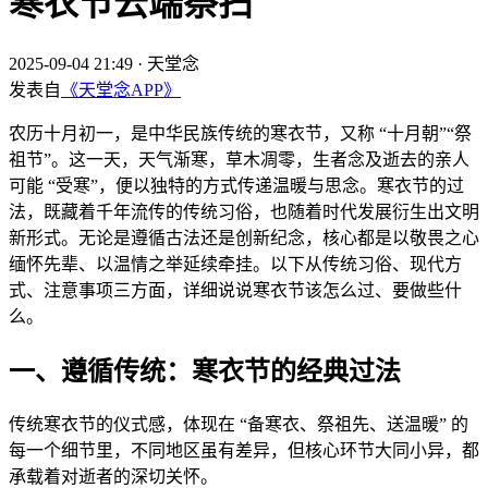
寒衣节云端祭扫
2025-09-04 21:49
·
天堂念
发表自
《天堂念APP》
农历十月初一，是中华民族传统的寒衣节，又称 “十月朝”“祭
祖节”。这一天，天气渐寒，草木凋零，生者念及逝去的亲人
可能 “受寒”，便以独特的方式传递温暖与思念。寒衣节的过
法，既藏着千年流传的传统习俗，也随着时代发展衍生出文明
新形式。无论是遵循古法还是创新纪念，核心都是以敬畏之心
缅怀先辈、以温情之举延续牵挂。以下从传统习俗、现代方
式、注意事项三方面，详细说说寒衣节该怎么过、要做些什
么。
一、遵循传统：寒衣节的经典过法
传统寒衣节的仪式感，体现在 “备寒衣、祭祖先、送温暖” 的
每一个细节里，不同地区虽有差异，但核心环节大同小异，都
承载着对逝者的深切关怀。