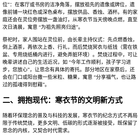
位”：在客厅或书房的洁净角落，摆放祖先的遗像或牌位，遗
像前铺一块红色或深色桌布，摆放供品、香烛、酒杯。有的家
庭还会在灵位旁摆放一盏油灯，从寒衣节当天傍晚点燃，直至
次日清晨，寓意 “为祖先照亮归途”。
祭祀时，家人围站在灵位前，由长辈主持仪式：先点燃香烛，
倒上酒茶，再依次上香、行礼，而后焚烧冥衣与纸钱（需在铁
盆、专用烧纸桶内进行，避免弄脏环境）。焚烧过程中，可让
晚辈讲述自己的生活近况，如 “今年工作顺利，孩子学习进
步，您放心”，让思念有具体的寄托。部分地区在家祭后，还
会在门口或阳台撒一些米粒、糖果，寓意 “分享福气，也让路
过的孤魂得到慰藉”。
二、拥抱现代：寒衣节的文明新方式
随着环保理念的普及与科技的发展，寒衣节的纪念方式不再局
限于传统焚烧，更多文明、低碳的形式逐渐被接受，既保留了
思念的内核，又契合时代需求。