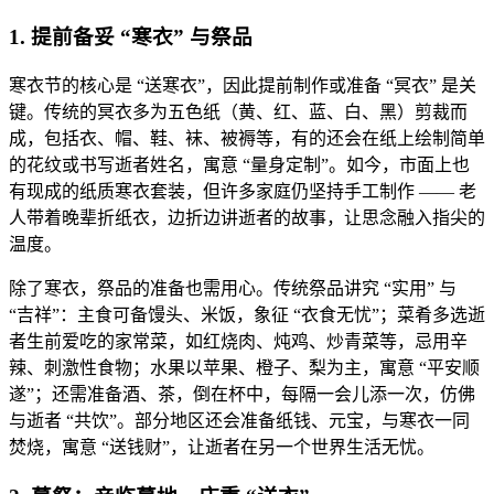
1. 提前备妥 “寒衣” 与祭品
寒衣节的核心是 “送寒衣”，因此提前制作或准备 “冥衣” 是关
键。传统的冥衣多为五色纸（黄、红、蓝、白、黑）剪裁而
成，包括衣、帽、鞋、袜、被褥等，有的还会在纸上绘制简单
的花纹或书写逝者姓名，寓意 “量身定制”。如今，市面上也
有现成的纸质寒衣套装，但许多家庭仍坚持手工制作 —— 老
人带着晚辈折纸衣，边折边讲逝者的故事，让思念融入指尖的
温度。
除了寒衣，祭品的准备也需用心。传统祭品讲究 “实用” 与
“吉祥”：主食可备馒头、米饭，象征 “衣食无忧”；菜肴多选逝
者生前爱吃的家常菜，如红烧肉、炖鸡、炒青菜等，忌用辛
辣、刺激性食物；水果以苹果、橙子、梨为主，寓意 “平安顺
遂”；还需准备酒、茶，倒在杯中，每隔一会儿添一次，仿佛
与逝者 “共饮”。部分地区还会准备纸钱、元宝，与寒衣一同
焚烧，寓意 “送钱财”，让逝者在另一个世界生活无忧。