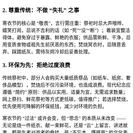
2. 尊重传统：不做 “失礼” 之事
寒衣节的核心是 “敬畏”，言行需庄重：祭祀时忌大声喧哗、
嬉笑打闹，忌说不吉利的话（如 “死”“没”“断”）；着装宜整洁
得体，避免穿过于暴露、鲜艳的衣服；供品需新鲜、干净，忌
用变质食物或祖先生前厌恶的东西；焚烧冥衣时，忌随意丢
弃、踩踏纸灰，需待灰烬冷却后妥善处理。
3. 环保为先：拒绝过度浪费
传统祭祀中，部分人会购买大量纸质祭品（如纸车、纸房、奢
侈品模型），焚烧后不仅污染环境，也造成浪费。现代纪念应
遵循 “简约” 原则：供品以实用、适量为宜，无需追求数量；
网上祭扫、鲜花祭祀等方式更低碳，值得推广；若选择焚烧，
优先使用可降解的环保纸钱，减少对环境的负担。
寒衣节的 “过法” 或许会变，但 “思念” 的本质从未改变 ——
无论是烧一件纸衣、献一束鲜花，还是 “云” 上留言、讲述故
事，都是生者对逝者的牵挂，是 “不忘本、懂感恩” 的文化表