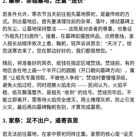
2. 墓祭：亲临墓地，庄重 “送衣”
若条件允许，寒衣节当天前往祖先墓地祭祀，是最传统的方
式。到达墓地后，首先要清理坟前的杂草、落叶，擦拭墓碑上
的灰尘，让墓地保持整洁 —— 这既是对逝者的尊重，也象征
“为祖先打扫居所”。接着，在墓碑前摆放供品，点燃香烛，家
人按长幼顺序依次上香、鞠躬，轻声诉说思念：“天冷了，给
您送寒衣来了，您在那边好好的，我们都很想您。”
随后，将准备好的冥衣、纸钱在指定区域焚烧。焚烧前，有的
地区会在地上画一个半开口的圆圈（开口朝向墓碑方向），寓
意 “让祖先专属领取，不被他人争抢”；焚烧时要慢慢添纸，
避免火焰过旺，同时观察火焰走向 —— 民间认为，火焰平
稳、纸灰飘落整齐，是祖先 “收到” 的信号。焚烧完毕后，不
能立即离开，需等待火焰完全熄灭，用土掩埋灰烬，防止引发
火灾，最后再向墓碑鞠躬告别，才算完成墓祭。
3. 家祭：足不出户，遥寄哀思
若无法前往墓地，在家中祭祀同样庄重。家祭的核心是 “设灵