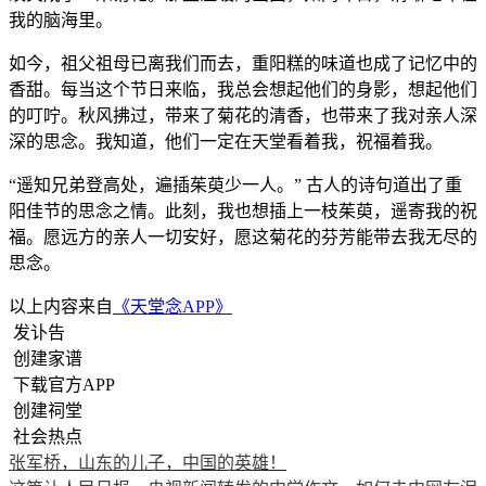
我的脑海里。
如今，祖父祖母已离我们而去，重阳糕的味道也成了记忆中的
香甜。每当这个节日来临，我总会想起他们的身影，想起他们
的叮咛。秋风拂过，带来了菊花的清香，也带来了我对亲人深
深的思念。我知道，他们一定在天堂看着我，祝福着我。
“遥知兄弟登高处，遍插茱萸少一人。” 古人的诗句道出了重
阳佳节的思念之情。此刻，我也想插上一枝茱萸，遥寄我的祝
福。愿远方的亲人一切安好，愿这菊花的芬芳能带去我无尽的
思念。
以上内容来自
《天堂念APP》
发讣告
创建家谱
下载官方APP
创建祠堂
社会热点
张军桥，山东的儿子，中国的英雄！