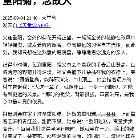
重阳菊，念故人
2025-09-04 21:40
·
天堂念
发表自
《天堂念APP》
又逢重阳，窗外的菊花开得正盛，一簇簇金黄的花瓣在秋风中
轻轻摇曳，散发着阵阵幽香。登高望远的习俗自古流传，而此
刻，我却只想在这熟悉的庭院里，静静地思念远方的亲人。
记得小时候，每到重阳，祖父总会牵着我的手去后山登高。山
路两旁的野菊开得烂漫，祖父会摘下几朵插在我的衣襟上，笑
着说：“佩菊登高，能辟邪消灾。” 山顶上，他会指着远方的
村庄告诉我：“人这一辈子，就像爬山，一步一个脚印，才能
看到更远的风景。” 那时的祖父，背影挺拔，声音洪亮，是我
心中最可靠的依靠。
祖母则会在家里准备重阳糕。她做的重阳糕层层叠叠，上面撒
着芝麻和青红丝，甜而不腻。她总说：“重阳吃糕，寓意步步
高升。” 每当我们吃得津津有味时，她就坐在一旁，脸上的皱
纹笑成了一朵菊花。那些温暖的画面，如同昨日，清晰地印在