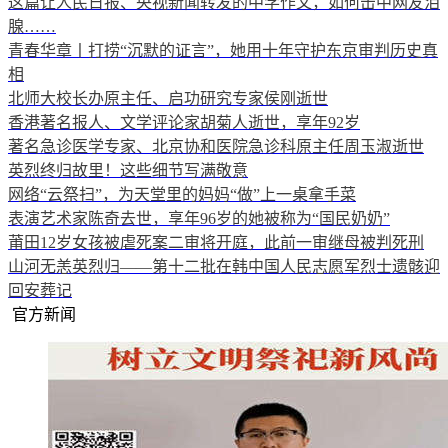
这篇让人民日报、央视新闻转发的中学作文，如何击中网友泪
腺……
青春华章丨打捞“沉默的证言”，她用十年守护东京审判历史真
相
北师大校长办原主任、启功研究专家侯刚逝世
香港著名报人、文学评论家胡菊人逝世，享年92岁
著名急诊医学专家、北京协和医院急诊科原主任周玉淑逝世
英烈终归故里！这些细节写满敬意
网络“云祭扫”，为天堂里的妈妈“做”上一桌拿手菜
表演艺术家陈奇去世，享年96岁的她被称为“国民奶奶”
莆田12岁女孩被虐死案二审将开庭，此前一审继母被判死刑
山河无恙英烈归——第十二批在韩中国人民志愿军烈士遗骸迎
回安葬记
官方新闻